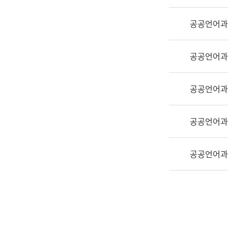
실
어
공공언어과
문
연
구
공공언어과
과
어
문
공공언어과
연
구
공공언어과
과
(사
전
공공언어과
팀)
언
어
정
보
과