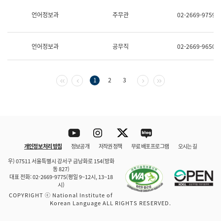
보
과
언어정보과
주무관
02-2669-9759
한
국
어
언어정보과
공무직
02-2669-9650
진
흥
과
수
첫 페이지
이전 페이지
다음 페이지
마지막 페이지
1
2
3
어
점
자
진
흥
과
Youtube
Instagram
Twitter
blog
개인정보 처리 방침
정보공개
저작권 정책
무료 배포 프로그램
오시는 길
바로 가기
문체부와 소속기관
우) 07511 서울특별시 강서구 금낭화로 154(방화
동 827)
대표 전화: 02-2669-9775(평일 9~12시, 13~18
시)
COPYRIGHT ⓒ National Institute of
Korean Language ALL RIGHTS RESERVED.