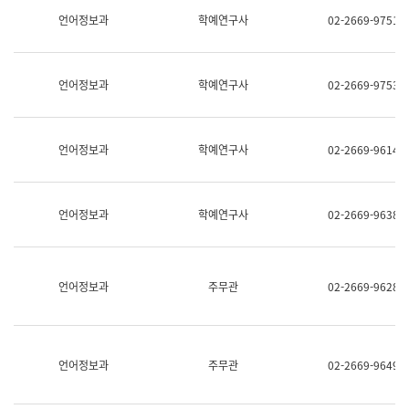
명,
교
언어정보과
학예연구사
02-2669-9751
직
육
위/
연
직
수
급,
과
언어정보과
학예연구사
02-2669-9753
전
어
화,
문
담
연
당
구
언어정보과
학예연구사
02-2669-9614
업
실
무)
어
문
연
언어정보과
학예연구사
02-2669-9638
구
과
어
문
연
언어정보과
주무관
02-2669-9628
구
과
(사
전
팀)
언어정보과
주무관
02-2669-9649
언
어
정