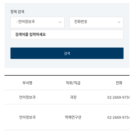
립
국
F
항목 검색
어
o
원
- 언어정보과
전화번호
r
조
m
직
도
국
어
원
원
장
기
획
연
수
부서명
직위/직급
전화
부
기
조
획
언어정보과
과장
02-2669-9750
직
운
및
영
업
과
무
공
언어정보과
학예연구관
02-2669-9754
소
공
개
언
(부
어
서
과