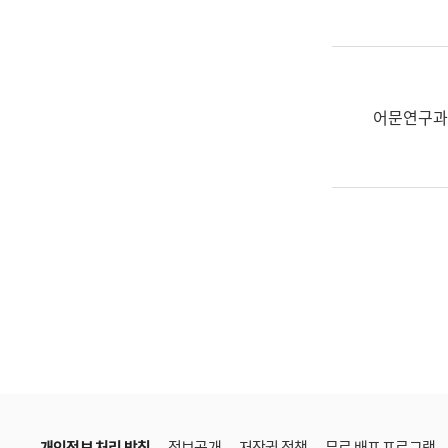
한
국
어
진
흥
어문연구과
과
수
어
점
자
진
흥
과
개인정보 처리 방침
정보공개
저작권 정책
무료 배포 프로그램