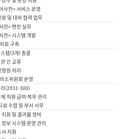
 감수 및 운영 지원
국어사전> 서비스 운영
민원 및 대외 협력 업무
사전> 편찬 실무
사전> 시스템 개발
자료 구축
스템(3개) 총괄
관 간 교류
민청원 처리
의소위원회 운영
(2931-300)
제 직원 급여·복무 관리
 자료 수합 등 부서 서무
 지원 및 결과물 정비
 정보 시스템 운영 관리
조사 지원