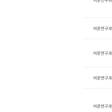
어문연구과
실
어
문
연
구
어문연구과
과
어
문
연
어문연구과
구
과
(사
전
어문연구과
팀)
언
어
정
보
어문연구과
과