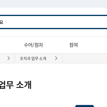
수어/점자
참여
조직과 업무 소개
바로가기
바로가기
업무 소개