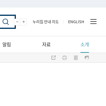
누리집 안내 지도
ENGLISH
전체 
축소
확대
알림
자료
소개
주소 복사
프린트
점자파일 내려받기
점자뷰어 보