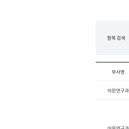
국
립
국
어
원
F
항목 검색
조
o
직
r
도
m
국
어
부서명
원
원
조
장
어문연구과
직
기
및
획
업
연
무
수
소
부
개
기
어문연구과