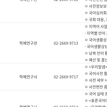
ㅇ 사전정보보
ㅇ 국어심의회
ㅇ 국회 대응,
ㅇ 지역어 사
- 지역별 언어
ㅇ 국어생활상
학예연구관
02-2669-9713
- 국어생활상담
ㅇ 남북 언어 
ㅇ 예산 및 결산(
ㅇ <우리말샘>
ㅇ 국어사전 통
학예연구사
02-2669-9717
ㅇ 사전 세부 사
ㅇ 사전편찬 
ㅇ 국어 실태 
ㅇ <표준국어