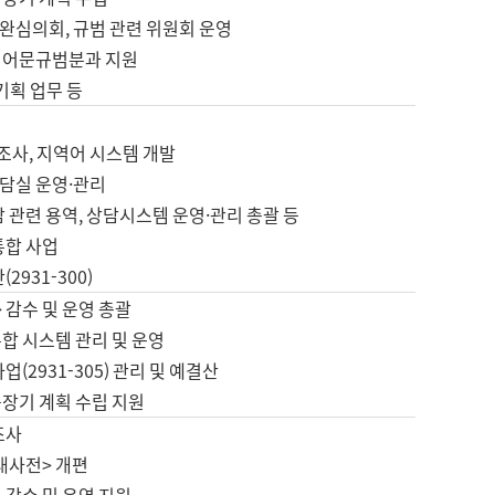
완심의회, 규범 관련 위원회 운영
 어문규범분과 지원
 기획 업무 등
업
 조사, 지역어 시스템 개발
담실 운영·관리
 관련 용역, 상담시스템 운영·관리 총괄 등
통합 사업
2931-300)
 감수 및 운영 총괄
합 시스템 관리 및 운영
업(2931-305) 관리 및 예결산
중장기 계획 수립 지원
조사
대사전> 개편