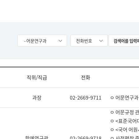
- 어문연구과
전화번호
직위/직급
전화
과장
02-2669-9711
ㅇ 어문연구과
ㅇ 어문규정 
ㅇ <표준국어
ㅇ <국어 어원
학예연구관
02-2669-9718
ㅇ 사전편찬 