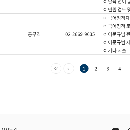
ㅇ 남북 언어 
ㅇ 민원 검토 
ㅇ 국어정책자
ㅇ 국어정책 
공무직
02-2669-9635
ㅇ 어문규범 
ㅇ 어문규범 
ㅇ 기타 지출
첫 페이지
이전 페이지
1
2
3
4
Yout
오시는 길