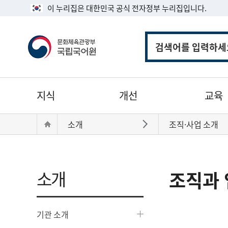
이 누리집은 대한민국 공식 전자정부 누리집입니다.
통
합
검
색
주
지식
개선
교육
메
뉴
현
Home
소개
조직·사업 소개
바로가기
재
위
치:
소개
조직과 
기관 소개