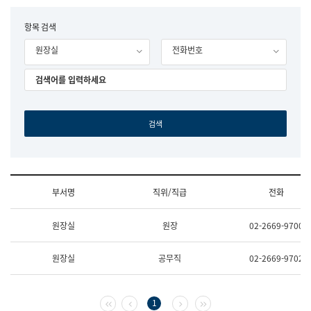
립
국
F
항목 검색
어
o
원
원장실
전화번호
r
조
m
직
도
국
어
원
원
장
기
획
연
수
부서명
직위/직급
전화
부
기
조
획
원장실
원장
02-2669-9700
직
운
및
영
업
과
원장실
공무직
02-2669-9702
무
공
소
공
개
언
(부
어
첫 페이지
이전 페이지
다음 페이지
마지막 페이지
1
서
과