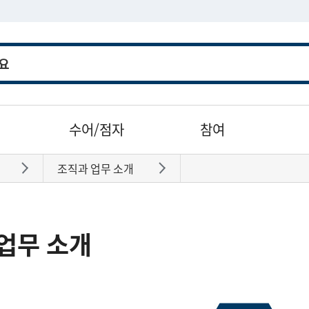
수어/점자
참여
조직과 업무 소개
바로가기
바로가기
업무 소개