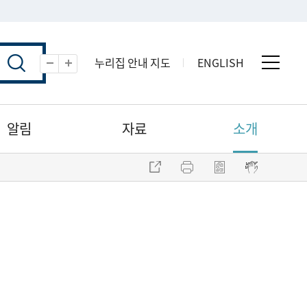
누리집 안내 지도
ENGLISH
전체 
축소
확대
알림
자료
소개
주소 복사
프린트
점자파일 내려받기
점자뷰어 보