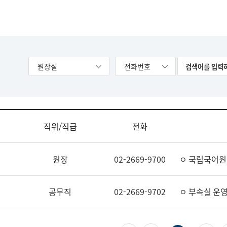
원장실
전화번호
직위/직급
전화
원장
02-2669-9700
ㅇ 국립국어원
공무직
02-2669-9702
ㅇ 부속실 운