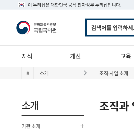
이 누리집은 대한민국 공식 전자정부 누리집입니다.
통
합
검
색
주
지식
개선
교육
메
뉴
현
Home
소개
조직·사업 소개
바로가기
재
위
치:
소개
조직과 
기관 소개