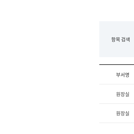
국
립
국
어
원
F
항목 검색
조
o
직
r
도
m
국
어
부서명
원
원
조
장
원장실
직
기
및
획
업
연
원장실
무
수
소
부
개
기