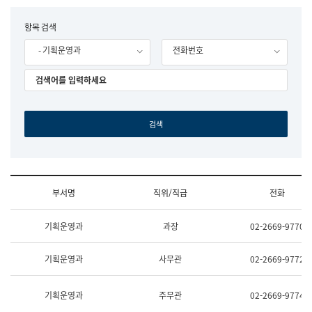
립
국
F
항목 검색
어
o
원
- 기획운영과
전화번호
r
조
m
직
도
국
어
원
원
장
기
획
연
수
부서명
직위/직급
전화
부
기
조
획
기획운영과
과장
02-2669-9770
직
운
및
영
업
과
기획운영과
사무관
02-2669-9772
무
공
소
공
개
언
기획운영과
주무관
02-2669-9774
(부
어
서
과