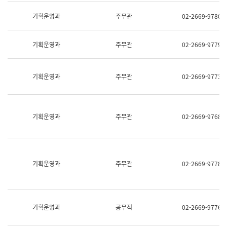
명,
교
직
기획운영과
주무관
02-2669-9780
육
위/
연
직
수
급,
과
기획운영과
주무관
02-2669-9779
전
어
화,
문
담
연
당
기획운영과
주무관
02-2669-9773
구
업
실
무)
어
문
연
기획운영과
주무관
02-2669-9768
구
과
어
문
연
구
기획운영과
주무관
02-2669-9778
과
(사
전
팀)
언
기획운영과
공무직
02-2669-9776
어
정