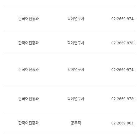
명,
교
직
육
위/
연
한국어진흥과
학예연구사
02-2669-9744
직
수
급,
과
전
어
화,
문
담
연
한국어진흥과
학예연구사
02-2669-9782
당
구
업
실
무)
어
문
연
한국어진흥과
학예연구사
02-2669-9743
구
과
어
문
연
한국어진흥과
학예연구사
02-2669-9786
구
과
(사
전
팀)
한국어진흥과
공무직
02-2669-9631
언
어
정