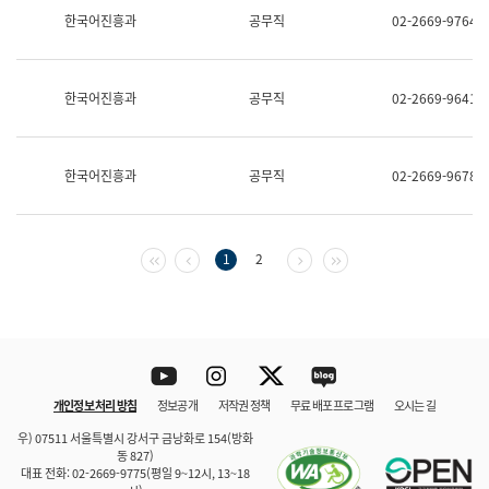
보
한국어진흥과
공무직
02-2669-9764
과
한
국
어
한국어진흥과
공무직
02-2669-9641
진
흥
과
수
한국어진흥과
공무직
02-2669-9678
어
점
자
진
흥
첫 페이지
이전 페이지
다음 페이지
마지막 페이지
1
2
과
Youtube
Instagram
Twitter
blog
개인정보 처리 방침
정보공개
저작권 정책
무료 배포 프로그램
오시는 길
바로 가기
문체부와 소속기관
우) 07511 서울특별시 강서구 금낭화로 154(방화
동 827)
대표 전화: 02-2669-9775(평일 9~12시, 13~18