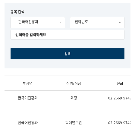
립
국
F
항목 검색
어
o
원
- 한국어진흥과
전화번호
r
조
m
직
도
국
어
원
원
장
기
획
연
수
부서명
직위/직급
전화
부
기
조
획
한국어진흥과
과장
02-2669-9742
직
운
및
영
업
과
무
공
소
공
한국어진흥과
학예연구관
02-2669-9742
개
언
(부
어
서
과