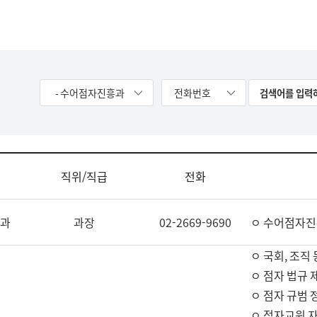
- 수어점자진흥과
전화번호
직위/직급
전화
과
과장
02-2669-9690
ㅇ 수어점자진
ㅇ 국회, 조직 
ㅇ 점자 법규 
ㅇ 점자 규범 
ㅇ 점자교원 