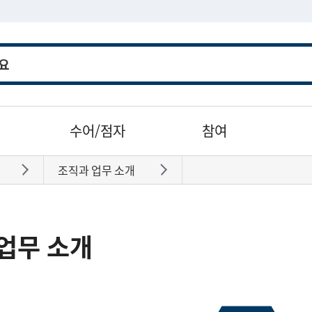
수어/점자
참여
조직과 업무 소개
바로가기
바로가기
업무 소개