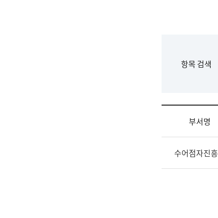
국
립
국
어
원
F
항목 검색
조
o
직
r
도
m
국
어
부서명
원
원
조
장
수어점자진흥
직
기
및
획
업
연
무
수
소
부
개
기