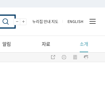
누리집 안내 지도
ENGLISH
전체 
축소
확대
알림
자료
소개
주소 복사
프린트
점자파일 내려받기
점자뷰어 보