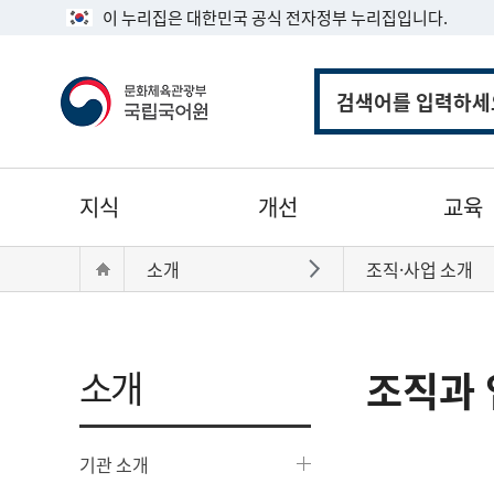
이 누리집은 대한민국 공식 전자정부 누리집입니다.
통
합
검
색
주
지식
개선
교육
메
뉴
현
Home
소개
조직·사업 소개
바로가기
재
위
치:
소개
조직과 
기관 소개