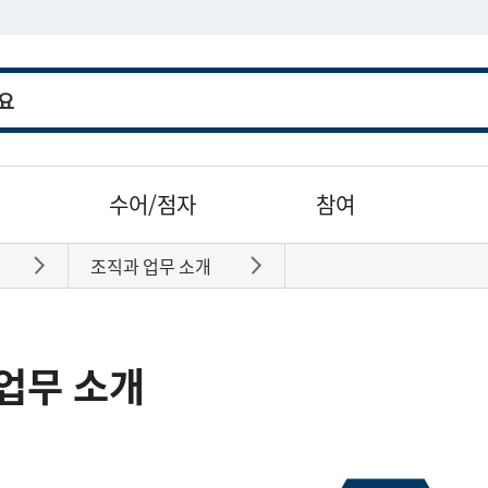
수어/점자
참여
조직과 업무 소개
바로가기
바로가기
업무 소개