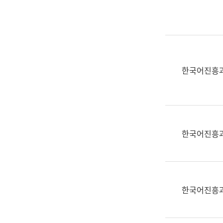
실
어
문
연
구
과
한국어진흥
어
문
연
구
과
한국어진흥
(사
전
팀)
언
어
한국어진흥
정
보
과