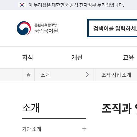
이 누리집은 대한민국 공식 전자정부 누리집입니다.
통
합
검
색
주
지식
개선
교육
메
뉴
현
Home
소개
조직·사업 소개
바로가기
재
위
치:
소개
조직과 
기관 소개