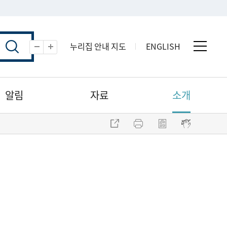
누리집 안내 지도
ENGLISH
전체 
축소
확대
알림
자료
소개
주소 복사
프린트
점자파일 내려받기
점자뷰어 보