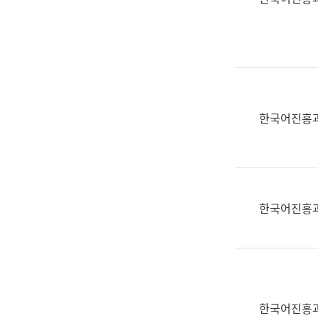
(부
획
서
운
명,
영
직
과
위/
공
직
공
급,
언
한국어진흥
전
어
화,
과
담
교
당
육
업
연
한국어진흥
무)
수
과
어
문
연
구
한국어진흥