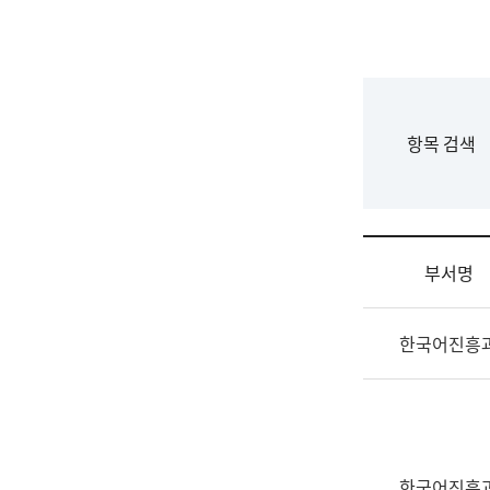
국
립
국
어
원
F
항목 검색
조
o
직
r
도
m
국
어
부서명
원
원
조
장
한국어진흥
직
기
및
획
업
연
무
수
소
부
개
기
한국어진흥