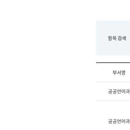
국
립
국
어
원
F
항목 검색
조
o
직
r
도
m
국
어
부서명
원
원
조
장
공공언어과
직
기
및
획
업
연
무
수
소
공공언어과
부
개
기