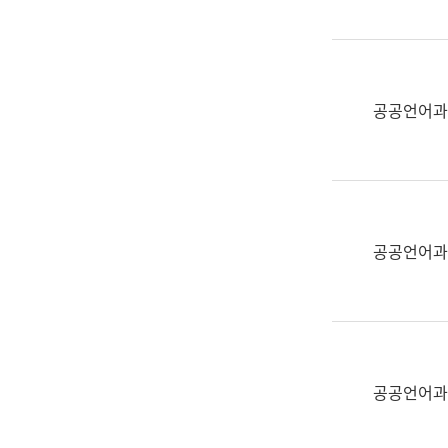
(부
획
서
운
명,
영
직
과
위/
공공언어과
공
직
공
급,
언
전
어
화,
과
담
교
공공언어과
당
육
업
연
무)
수
과
어
문
공공언어과
연
구