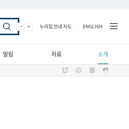
누리집 안내 지도
ENGLISH
전체 
축소
확대
알림
자료
소개
주소 복사
프린트
점자파일 내려받기
점자뷰어 보