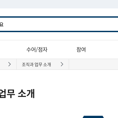
수어/점자
참여
조직과 업무 소개
바로가기
바로가기
업무 소개