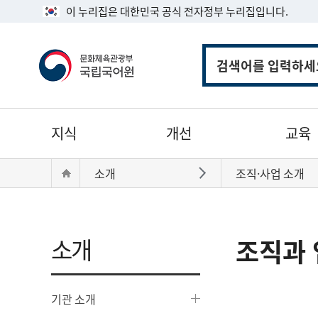
이 누리집은 대한민국 공식 전자정부 누리집입니다.
통
합
검
색
주
지식
개선
교육
메
뉴
현
Home
소개
조직·사업 소개
바로가기
재
위
치:
소개
조직과 
기관 소개