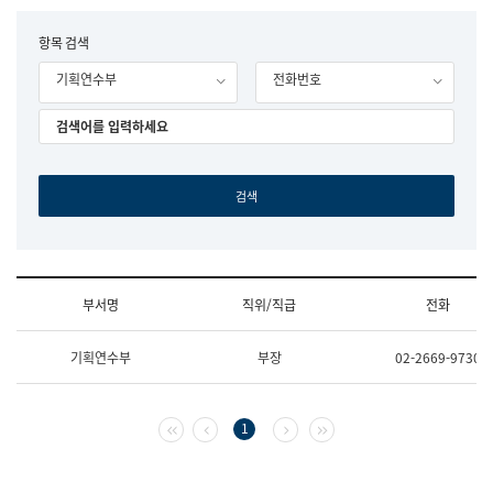
립
국
F
항목 검색
어
o
원
기획연수부
전화번호
r
조
m
직
도
국
어
원
원
장
기
획
연
수
부서명
직위/직급
전화
부
기
조
획
기획연수부
부장
02-2669-9730
직
운
및
영
업
과
무
공
첫 페이지
이전 페이지
다음 페이지
마지막 페이지
1
소
공
개
언
(부
어
서
과