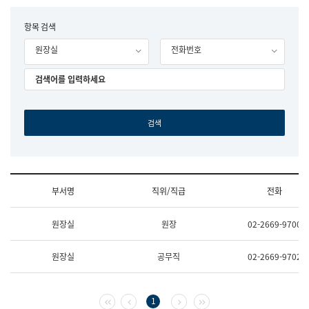
립
국
F
항목 검색
어
o
원
원장실
전화번호
r
조
m
직
도
국
어
원
원
장
기
획
연
수
부서명
직위/직급
전화
부
기
조
획
원장실
원장
02-2669-9700
직
운
및
영
업
과
원장실
공무직
02-2669-9702
무
공
소
공
개
언
(부
어
첫 페이지
이전 페이지
다음 페이지
마지막 페이지
1
서
과