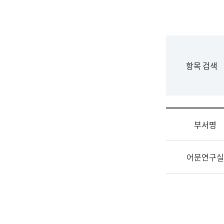
국
립
국
어
원
F
항목 검색
조
o
직
r
도
m
국
어
부서명
원
원
조
장
어문연구실
직
기
및
획
업
연
무
수
소
부
개
기