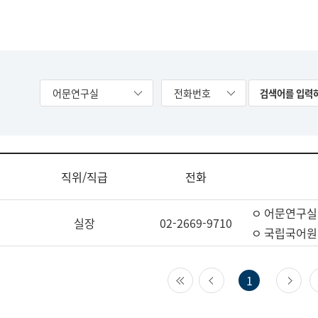
어문연구실
전화번호
직위/직급
전화
ㅇ 어문연구실
실장
02-2669-9710
ㅇ 국립국어원
첫 페이지
이전 페이지
다
1