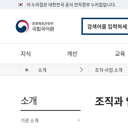
이 누리집은 대한민국 공식 전자정부 누리집입니다.
통
합
검
색
주
지식
개선
교육
메
뉴
현
Home
소개
조직·사업 소개
바로가기
재
위
치:
소개
조직과 
기관 소개