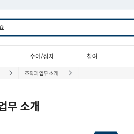
수어/점자
참여
조직과 업무 소개
바로가기
바로가기
업무 소개