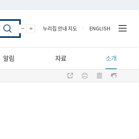
누리집 안내 지도
ENGLISH
전체 
축소
확대
알림
자료
소개
주소 복사
프린트
점자파일 내려받기
점자뷰어 보