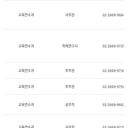
명,
교
직
육
위/
연
교육연수과
사무관
02-2669-9684
직
수
급,
과
전
어
화,
문
담
연
당
구
교육연수과
학예연구사
02-2669-9735
업
실
무)
어
문
연
구
교육연수과
주무관
02-2669-9736
과
어
문
교육연수과
주무관
02-2669-9758
연
구
과
(사
교육연수과
공무직
02-2669-9662
전
팀)
언
어
정
교육연수과
공무직
02-2669-9729