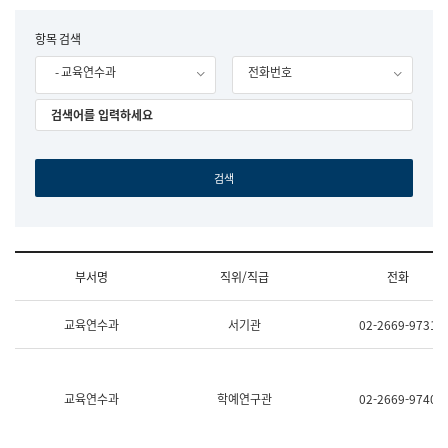
립
국
F
항목 검색
어
o
원
- 교육연수과
전화번호
r
조
m
직
도
국
어
원
원
장
기
획
연
수
부서명
직위/직급
전화
부
기
조
획
교육연수과
서기관
02-2669-9731
직
운
및
영
업
과
무
공
소
공
교육연수과
학예연구관
02-2669-9740
개
언
(부
어
서
과