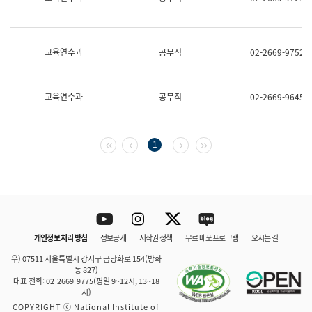
보
과
한
국
교육연수과
공무직
02-2669-9752
어
진
흥
과
교육연수과
공무직
02-2669-9645
수
어
점
자
첫 페이지
이전 페이지
다음 페이지
마지막 페이지
1
진
흥
과
Youtube
Instagram
Twitter
blog
개인정보 처리 방침
정보공개
저작권 정책
무료 배포 프로그램
오시는 길
바로 가기
문체부와 소속기관
우) 07511 서울특별시 강서구 금낭화로 154(방화
동 827)
대표 전화: 02-2669-9775(평일 9~12시, 13~18
시)
COPYRIGHT ⓒ National Institute of