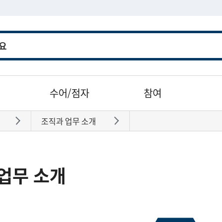
수어/점자
참여
조직과 업무 소개
바로가기
바로가기
업무 소개