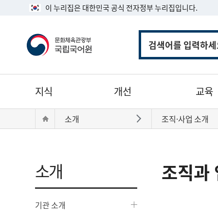
이 누리집은 대한민국 공식 전자정부 누리집입니다.
통
합
검
색
주
지식
개선
교육
메
뉴
현
Home
소개
조직·사업 소개
바로가기
재
위
치:
소개
조직과 
기관 소개