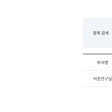
국
립
국
어
원
F
항목 검색
조
o
직
r
도
m
국
어
부서명
원
원
조
장
어문연구실
직
기
및
획
업
연
무
수
소
부
개
기