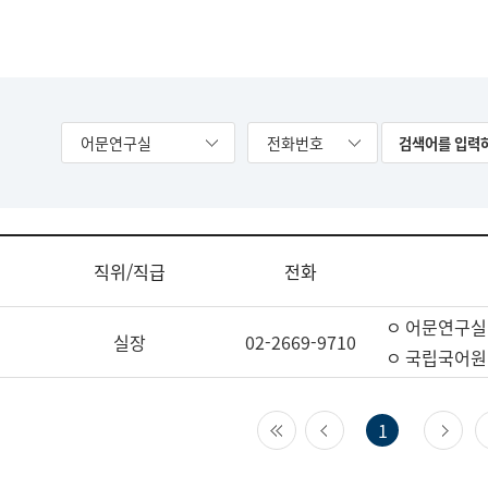
어문연구실
전화번호
직위/직급
전화
ㅇ 어문연구실
실장
02-2669-9710
ㅇ 국립국어원
첫 페이지
이전 페이지
다
1