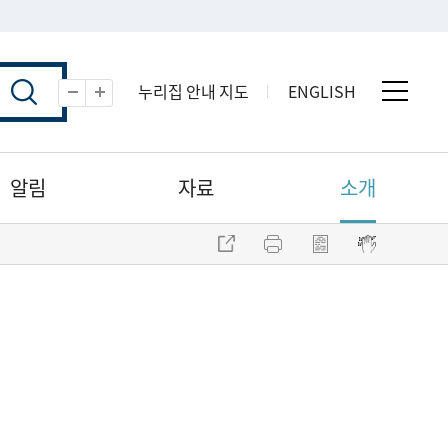
누리집 안내 지도
ENGLISH
전체 
축소
확대
알림
자료
소개
주소 복사
프린트
점자파일 내려받기
점자뷰어 보