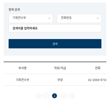
립
국
F
항목 검색
어
o
원
기획연수부
전화번호
r
조
m
직
도
국
어
원
원
장
기
획
연
수
부서명
직위/직급
전화
부
기
조
획
기획연수부
부장
02-2669-9730
직
운
및
영
업
과
무
공
첫 페이지
이전 페이지
다음 페이지
마지막 페이지
1
소
공
개
언
(부
어
서
과