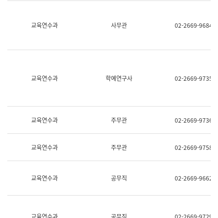
명,
교
직
육
위/
연
교육연수과
사무관
02-2669-9684
직
수
급,
과
전
어
화,
문
담
연
당
구
교육연수과
학예연구사
02-2669-9735
업
실
무)
어
문
연
구
교육연수과
주무관
02-2669-9736
과
어
문
교육연수과
주무관
02-2669-9758
연
구
과
(사
교육연수과
공무직
02-2669-9662
전
팀)
언
어
정
교육연수과
공무직
02-2669-9729