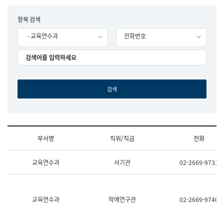
립
국
F
항목 검색
어
o
원
- 교육연수과
전화번호
r
조
m
직
도
국
어
원
원
장
기
획
연
수
부서명
직위/직급
전화
부
기
조
획
교육연수과
서기관
02-2669-9731
직
운
및
영
업
과
무
공
소
공
교육연수과
학예연구관
02-2669-9740
개
언
(부
어
서
과