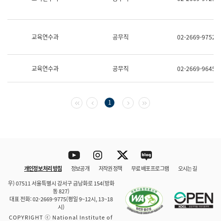
보
과
한
국
교육연수과
공무직
02-2669-9752
어
진
흥
과
교육연수과
공무직
02-2669-9645
수
어
점
자
첫 페이지
이전 페이지
다음 페이지
마지막 페이지
1
진
흥
과
Youtube
Instagram
Twitter
blog
개인정보 처리 방침
정보공개
저작권 정책
무료 배포 프로그램
오시는 길
바로 가기
문체부와 소속기관
우) 07511 서울특별시 강서구 금낭화로 154(방화
동 827)
대표 전화: 02-2669-9775(평일 9~12시, 13~18
시)
COPYRIGHT ⓒ National Institute of