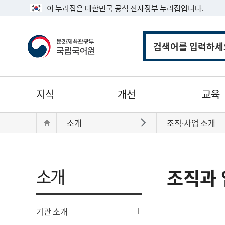
이 누리집은 대한민국 공식 전자정부 누리집입니다.
통
합
검
색
주
지식
개선
교육
메
뉴
현
Home
소개
조직·사업 소개
바로가기
재
위
치:
소개
조직과 
기관 소개