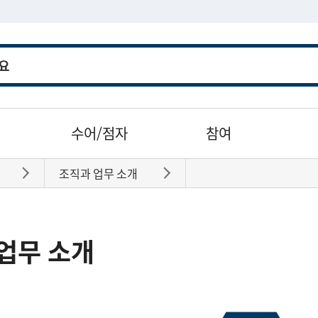
수어/점자
참여
조직과 업무 소개
바로가기
바로가기
업무 소개