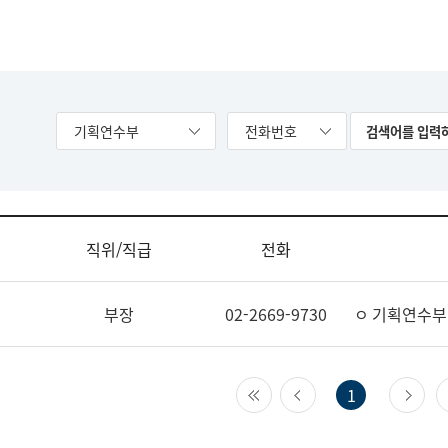
기획연수부
전화번호
직위/직급
전화
부장
02-2669-9730
ㅇ 기획연수부
첫 페이지
이전 페이지
다
1