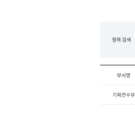
국
립
국
어
원
F
항목 검색
조
o
직
r
도
m
국
어
부서명
원
원
조
장
기획연수부
직
기
및
획
업
연
무
수
소
부
개
기