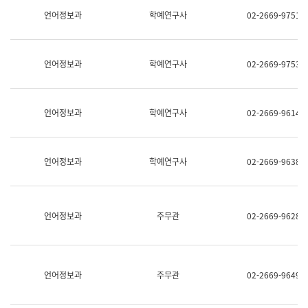
명,
교
언어정보과
학예연구사
02-2669-9751
직
육
위/
연
직
수
급,
과
언어정보과
학예연구사
02-2669-9753
전
어
화,
문
담
연
당
구
언어정보과
학예연구사
02-2669-9614
업
실
무)
어
문
연
언어정보과
학예연구사
02-2669-9638
구
과
어
문
연
언어정보과
주무관
02-2669-9628
구
과
(사
전
팀)
언어정보과
주무관
02-2669-9649
언
어
정