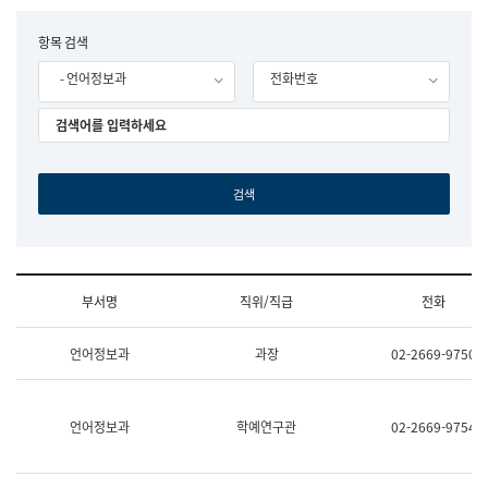
립
국
F
항목 검색
어
o
원
- 언어정보과
전화번호
r
조
m
직
도
국
어
원
원
장
기
획
연
수
부서명
직위/직급
전화
부
기
조
획
언어정보과
과장
02-2669-9750
직
운
및
영
업
과
무
공
언어정보과
학예연구관
02-2669-9754
소
공
개
언
(부
어
서
과