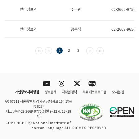
보
과
언어정보과
주무관
02-2669-9759
한
국
어
언어정보과
공무직
02-2669-9650
진
흥
과
수
첫 페이지
이전 페이지
다음 페이지
마지막 페이지
1
2
3
어
점
자
진
흥
과
Youtube
Instagram
Twitter
blog
개인정보 처리 방침
정보공개
저작권 정책
무료 배포 프로그램
오시는 길
바로 가기
문체부와 소속기관
우) 07511 서울특별시 강서구 금낭화로 154(방화
동 827)
대표 전화: 02-2669-9775(평일 9~12시, 13~18
시)
COPYRIGHT ⓒ National Institute of
Korean Language ALL RIGHTS RESERVED.