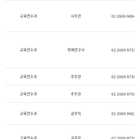
명,
교
직
육
위/
연
교육연수과
사무관
02-2669-9684
직
수
급,
과
전
어
화,
문
담
연
당
구
교육연수과
학예연구사
02-2669-9735
업
실
무)
어
문
연
구
교육연수과
주무관
02-2669-9736
과
어
문
교육연수과
주무관
02-2669-9758
연
구
과
(사
교육연수과
공무직
02-2669-9662
전
팀)
언
어
정
교육연수과
공무직
02-2669-9729