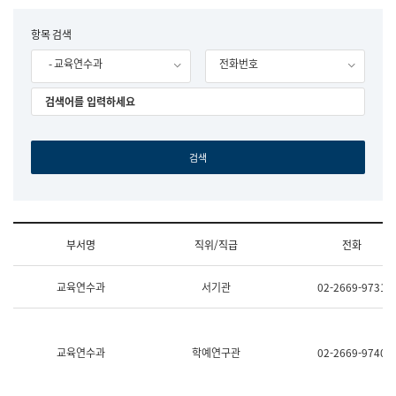
립
국
F
항목 검색
어
o
원
- 교육연수과
전화번호
r
조
m
직
도
국
어
원
원
장
기
획
연
수
부서명
직위/직급
전화
부
기
조
획
교육연수과
서기관
02-2669-9731
직
운
및
영
업
과
무
공
소
공
교육연수과
학예연구관
02-2669-9740
개
언
(부
어
서
과