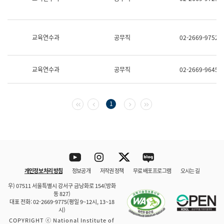
보
과
한
국
교육연수과
공무직
02-2669-9752
어
진
흥
과
교육연수과
공무직
02-2669-9645
수
어
점
자
첫 페이지
이전 페이지
다음 페이지
마지막 페이지
1
진
흥
과
Youtube
Instagram
Twitter
blog
개인정보 처리 방침
정보공개
저작권 정책
무료 배포 프로그램
오시는 길
바로 가기
문체부와 소속기관
우) 07511 서울특별시 강서구 금낭화로 154(방화
동 827)
대표 전화: 02-2669-9775(평일 9~12시, 13~18
시)
COPYRIGHT ⓒ National Institute of