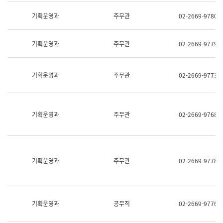
명,
교
직
기획운영과
주무관
02-2669-9780
육
위/
연
직
수
급,
과
기획운영과
주무관
02-2669-9779
전
어
화,
문
담
연
당
기획운영과
주무관
02-2669-9773
구
업
실
무)
어
문
연
기획운영과
주무관
02-2669-9768
구
과
어
문
연
구
기획운영과
주무관
02-2669-9778
과
(사
전
팀)
언
기획운영과
공무직
02-2669-9776
어
정