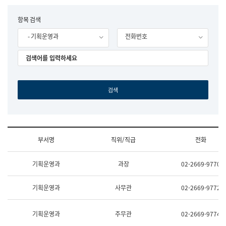
립
국
F
항목 검색
어
o
원
- 기획운영과
전화번호
r
조
m
직
도
국
어
원
원
장
기
획
연
수
부서명
직위/직급
전화
부
기
조
획
기획운영과
과장
02-2669-9770
직
운
및
영
업
과
기획운영과
사무관
02-2669-9772
무
공
소
공
개
언
기획운영과
주무관
02-2669-9774
(부
어
서
과