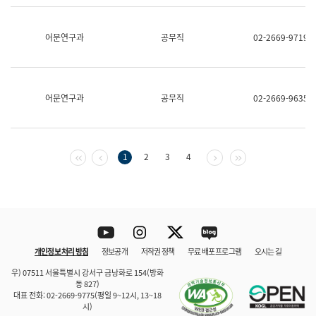
보
과
한
어문연구과
공무직
02-2669-9719
국
어
진
흥
과
어문연구과
공무직
02-2669-9635
수
어
점
자
진
첫 페이지
이전 페이지
다음 페이지
마지막 페이지
1
2
3
4
흥
과
Youtube
Instagram
Twitter
blog
개인정보 처리 방침
정보공개
저작권 정책
무료 배포 프로그램
오시는 길
바로 가기
문체부와 소속기관
우) 07511 서울특별시 강서구 금낭화로 154(방화
동 827)
대표 전화: 02-2669-9775(평일 9~12시, 13~18
시)