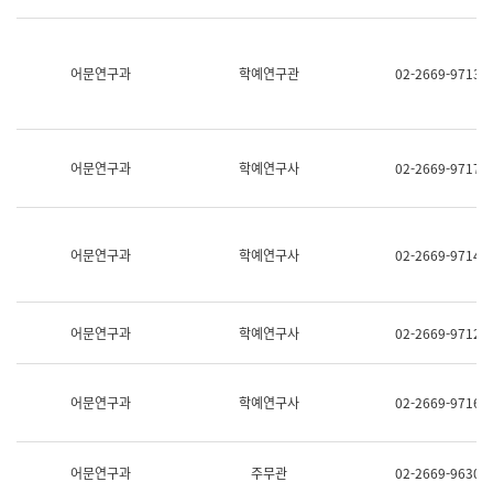
명,
교
직
육
위/
연
직
어문연구과
학예연구관
02-2669-9713
수
급,
과
전
어
화,
문
담
연
당
구
어문연구과
학예연구사
02-2669-9717
업
실
무)
어
문
연
어문연구과
학예연구사
02-2669-9714
구
과
어
문
어문연구과
학예연구사
02-2669-9712
연
구
과
(사
어문연구과
학예연구사
02-2669-9716
전
팀)
언
어
어문연구과
주무관
02-2669-9630
정