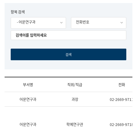
립
국
F
항목 검색
어
o
원
- 어문연구과
전화번호
r
조
m
직
도
국
어
원
원
장
기
획
연
수
부서명
직위/직급
전화
부
기
조
획
어문연구과
과장
02-2669-9711
직
운
및
영
업
과
무
공
소
공
어문연구과
학예연구관
02-2669-9718
개
언
(부
어
서
과