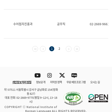
수어점자진흥과
공무직
02-2669-9661
첫 페이지
이전 페이지
다음 페이지
마지막 페이지
1
2
Youtube
Instagram
Twitter
blog
개인정보 처리 방침
정보공개
저작권 정책
무료 배포 프로그램
오시는 길
바로 가기
문체부와 소속기관
우) 07511 서울특별시 강서구 금낭화로 154(방화
동 827)
대표 전화: 02-2669-9775(평일 9~12시, 13~18
시)
COPYRIGHT ⓒ National Institute of
Korean Language ALL RIGHTS RESERVED.