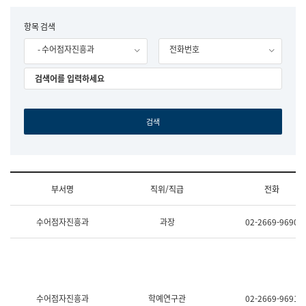
립
국
F
항목 검색
어
o
원
- 수어점자진흥과
전화번호
r
조
m
직
도
국
어
원
원
장
기
획
연
수
부서명
직위/직급
전화
부
기
조
획
수어점자진흥과
과장
02-2669-9690
직
운
및
영
업
과
무
공
소
공
개
언
(부
어
수어점자진흥과
학예연구관
02-2669-9691
서
과