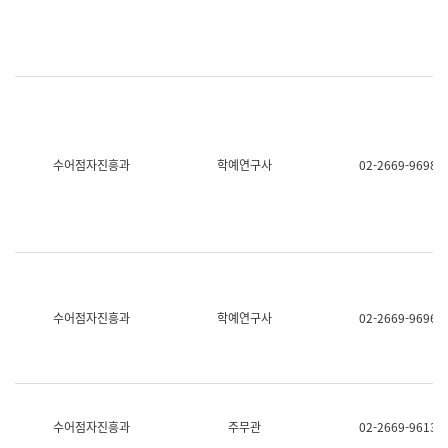
명,
교
직
육
위/
연
직
수
급,
과
전
어
화,
문
담
연
당
구
수어점자진흥과
학예연구사
02-2669-9698
업
실
무)
어
문
연
구
과
어
문
연
수어점자진흥과
학예연구사
02-2669-9696
구
과
(사
전
팀)
언
어
수어점자진흥과
주무관
02-2669-9613
정