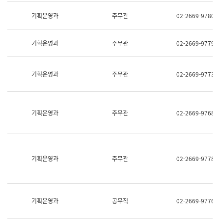
명,
교
직
기획운영과
주무관
02-2669-9780
육
위/
연
직
수
급,
과
기획운영과
주무관
02-2669-9779
전
어
화,
문
담
연
당
기획운영과
주무관
02-2669-9773
구
업
실
무)
어
문
연
기획운영과
주무관
02-2669-9768
구
과
어
문
연
구
기획운영과
주무관
02-2669-9778
과
(사
전
팀)
언
기획운영과
공무직
02-2669-9776
어
정