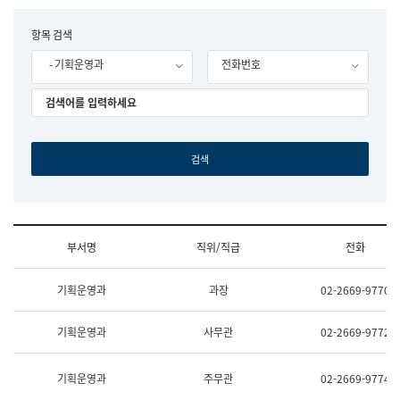
립
국
F
항목 검색
어
o
원
- 기획운영과
전화번호
r
조
m
직
도
국
어
원
원
장
기
획
연
수
부서명
직위/직급
전화
부
기
조
획
기획운영과
과장
02-2669-9770
직
운
및
영
업
과
기획운영과
사무관
02-2669-9772
무
공
소
공
개
언
기획운영과
주무관
02-2669-9774
(부
어
서
과