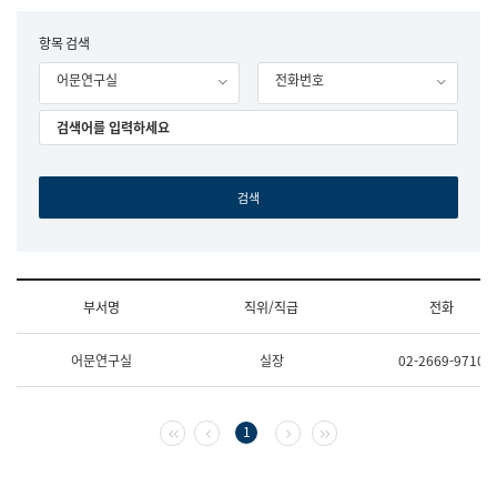
립
국
F
항목 검색
어
o
원
어문연구실
전화번호
r
조
m
직
도
국
어
원
원
장
기
획
연
수
부서명
직위/직급
전화
부
기
조
획
어문연구실
실장
02-2669-9710
직
운
및
영
업
과
무
공
첫 페이지
이전 페이지
다음 페이지
마지막 페이지
1
소
공
개
언
(부
어
서
과