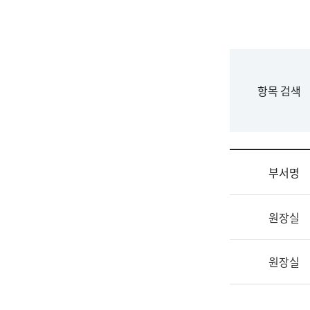
국
립
국
어
원
F
항목 검색
조
o
직
r
도
m
국
어
부서명
원
원
조
장
원장실
직
기
및
획
업
연
원장실
무
수
소
부
개
기