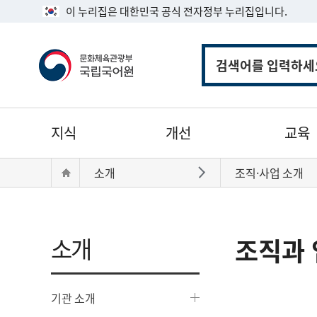
이 누리집은 대한민국 공식 전자정부 누리집입니다.
통
합
검
색
주
지식
개선
교육
메
뉴
현
Home
소개
조직·사업 소개
바로가기
재
위
치:
소개
조직과 
기관 소개