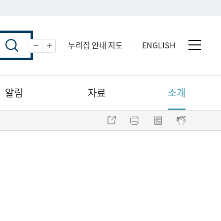
누리집 안내 지도
ENGLISH
전체 
축소
확대
알림
자료
소개
주소 복사
프린트
점자파일 내려받기
점자뷰어 보