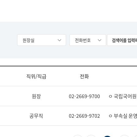
원장실
전화번호
직위/직급
전화
원장
02-2669-9700
ㅇ 국립국어원
공무직
02-2669-9702
ㅇ 부속실 운