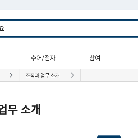
수어/점자
참여
조직과 업무 소개
바로가기
바로가기
업무 소개