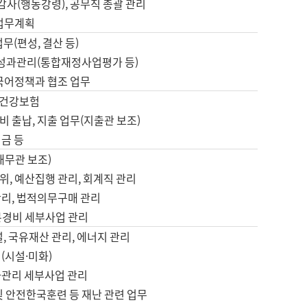
 감사(행동강령), 공무직 총괄 관리
 업무계획
업무(편성, 결산 등)
, 성과관리(통합재정사업평가 등)
 국어정책과 협조 업무
, 건강보험
 출납, 지출 업무(지출관 보조)
금 등
재무관 보조)
, 예산집행 관리, 회계직 관리
관리, 법적의무구매 관리
본경비 세부사업 관리
설, 국유재산 관리, 에너지 관리
(시설·미화)
사관리 세부사업 관리
및 안전한국훈련 등 재난 관련 업무