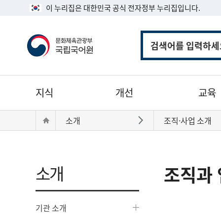
이 누리집은 대한민국 공식 전자정부 누리집입니다.
통
합
검
색
주
지식
개선
교육
메
뉴
현
Home
소개
조직·사업 소개
바로가기
재
위
치:
소개
조직과 
기관 소개