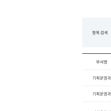
국
립
국
어
원
F
항목 검색
조
o
직
r
도
m
국
어
부서명
원
원
조
장
기획운영과
직
기
및
획
업
연
기획운영과
무
수
소
부
개
기