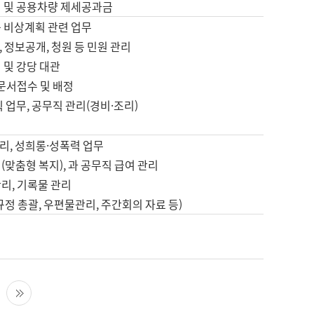
영 및 공용차량 제세공과금
등 비상계획 관련 업무
 정보공개, 청원 등 민원 관리
 및 강당 대관
 문서접수 및 배정
직 업무, 공무직 관리(경비·조리)
영
리, 성희롱·성폭력 업무
(맞춤형 복지), 과 공무직 급여 관리
리, 기록물 관리
규정 총괄, 우편물관리, 주간회의 자료 등)
영
다음 페이지
마지막 페이지