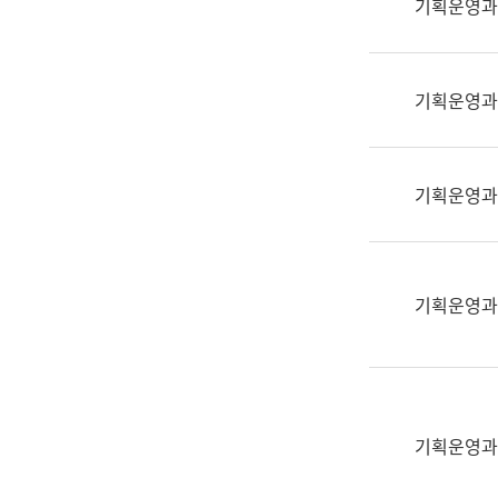
기획운영과
(부
획
서
운
명,
영
직
기획운영과
과
위/
공
직
공
급,
언
기획운영과
전
어
화,
과
담
교
당
육
기획운영과
업
연
무)
수
과
어
문
기획운영과
연
구