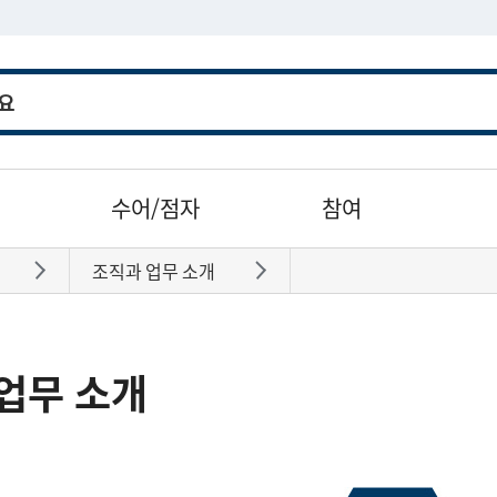
수어/점자
참여
조직과 업무 소개
바로가기
바로가기
업무 소개