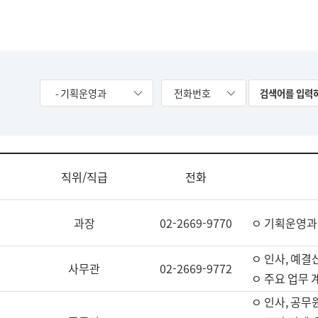
- 기획운영과
전화번호
직위/직급
전화
과장
02-2669-9770
ㅇ 기획운영과
ㅇ 인사, 예결산
사무관
02-2669-9772
ㅇ 주요 업무 
ㅇ 인사, 공무