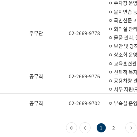
ㅇ 주차장 운
ㅇ 을지연습 
ㅇ 국민신문고,
ㅇ 회의실 관리
주무관
02-2669-9778
ㅇ 물품 관리,
ㅇ 보안 및 당
ㅇ 상조회 운
ㅇ 교육훈련관
ㅇ 선택적 복지
공무직
02-2669-9776
ㅇ 공용차량 관
ㅇ 서무 지원(
공무직
02-2669-9702
ㅇ 부속실 운
첫 페이지
이전 페이지
1
2