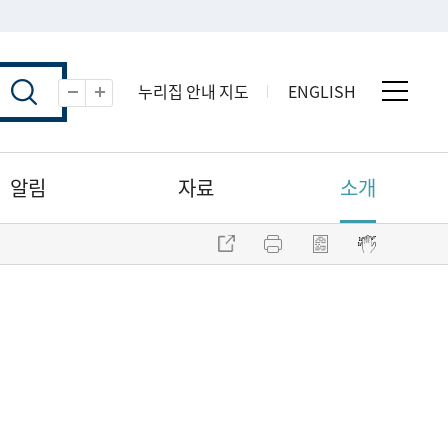
누리집 안내 지도
ENGLISH
전체 
축소
확대
알림
자료
소개
주소 복사
프린트
점자파일 내려받기
점자뷰어 보