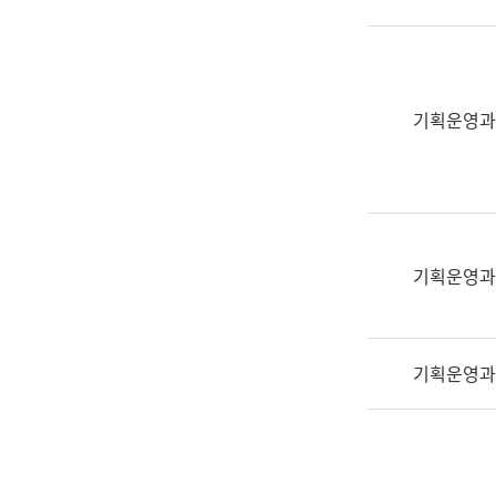
실
어
문
연
구
기획운영과
과
어
문
연
구
과
기획운영과
(사
전
팀)
기획운영과
언
어
정
보
과