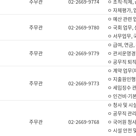
주무관
02-2669-9774
ㅇ 조직·직제,
ㅇ 자체평가,
ㅇ 예산 관련 
주무관
02-2669-9780
ㅇ 국회 업무
ㅇ 서무업무,
ㅇ 급여, 연금
주무관
02-2669-9779
ㅇ 관서운영경비
ㅇ 공무직 퇴직
ㅇ 계약 업무(
ㅇ 지출원인행위
주무관
02-2669-9773
ㅇ 세입징수 
ㅇ 인건비·기
ㅇ 청사 및 시
ㅇ 공무직 관리
주무관
02-2669-9768
ㅇ 국어원 청
ㅇ 시설 안전 