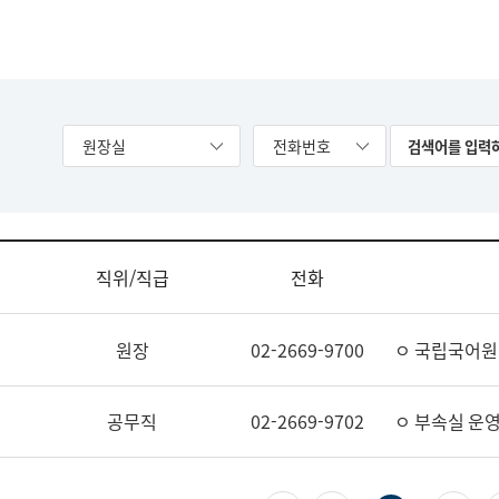
원장실
전화번호
직위/직급
전화
원장
02-2669-9700
ㅇ 국립국어원
공무직
02-2669-9702
ㅇ 부속실 운