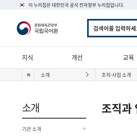
이 누리집은 대한민국 공식 전자정부 누리집입니다.
통
합
검
색
주
지식
개선
교육
메
뉴
현
Home
소개
조직·사업 소개
바로가기
재
위
치:
소개
조직과 
기관 소개