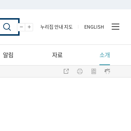
누리집 안내 지도
ENGLISH
전체 
축소
확대
알림
자료
소개
주소 복사
프린트
점자파일 내려받기
점자뷰어 보