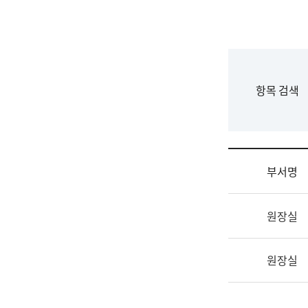
국
립
국
어
원
F
항목 검색
조
o
직
r
도
m
국
어
부서명
원
원
조
장
원장실
직
기
및
획
업
연
원장실
무
수
소
부
개
기