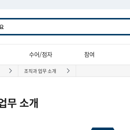
수어/점자
참여
조직과 업무 소개
바로가기
바로가기
업무 소개