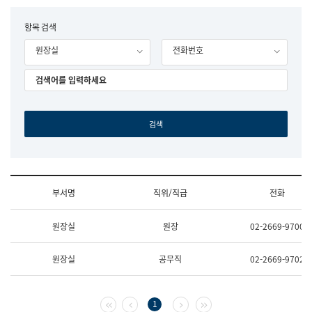
립
국
F
항목 검색
어
o
원
원장실
전화번호
r
조
m
직
도
국
어
원
원
장
기
획
연
수
부서명
직위/직급
전화
부
기
조
획
원장실
원장
02-2669-9700
직
운
및
영
업
과
원장실
공무직
02-2669-9702
무
공
소
공
개
언
(부
어
첫 페이지
이전 페이지
다음 페이지
마지막 페이지
1
서
과