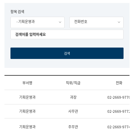
립
국
F
항목 검색
어
o
원
- 기획운영과
전화번호
r
조
m
직
도
국
어
원
원
장
기
획
연
수
부서명
직위/직급
전화
부
기
조
획
기획운영과
과장
02-2669-9770
직
운
및
영
업
과
기획운영과
사무관
02-2669-9772
무
공
소
공
개
언
기획운영과
주무관
02-2669-9774
(부
어
서
과