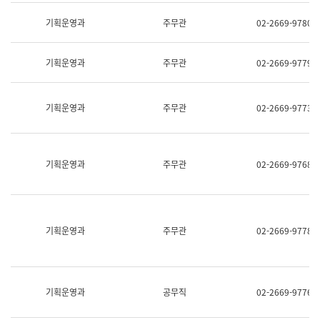
명,
교
직
기획운영과
주무관
02-2669-9780
육
위/
연
직
수
급,
과
기획운영과
주무관
02-2669-9779
전
어
화,
문
담
연
당
기획운영과
주무관
02-2669-9773
구
업
실
무)
어
문
연
기획운영과
주무관
02-2669-9768
구
과
어
문
연
구
기획운영과
주무관
02-2669-9778
과
(사
전
팀)
언
기획운영과
공무직
02-2669-9776
어
정