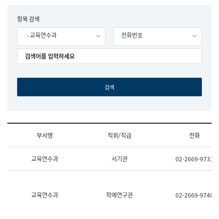
립
국
F
항목 검색
어
o
원
- 교육연수과
전화번호
r
조
m
직
도
국
어
원
원
장
기
획
연
수
부서명
직위/직급
전화
부
기
조
획
교육연수과
서기관
02-2669-9731
직
운
및
영
업
과
무
공
소
공
교육연수과
학예연구관
02-2669-9740
개
언
(부
어
서
과