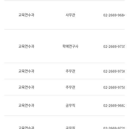
명,
교
직
육
위/
연
교육연수과
사무관
02-2669-9684
직
수
급,
과
전
어
화,
문
담
연
당
구
교육연수과
학예연구사
02-2669-9735
업
실
무)
어
문
연
구
교육연수과
주무관
02-2669-9736
과
어
문
교육연수과
주무관
02-2669-9758
연
구
과
(사
교육연수과
공무직
02-2669-9662
전
팀)
언
어
정
교육연수과
공무직
02-2669-9729