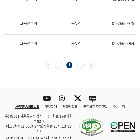
보
과
한
국
교육연수과
공무직
02-2669-9752
어
진
흥
과
교육연수과
공무직
02-2669-9645
수
어
점
자
첫 페이지
이전 페이지
다음 페이지
마지막 페이지
1
진
흥
과
Youtube
Instagram
Twitter
blog
개인정보 처리 방침
정보공개
저작권 정책
무료 배포 프로그램
오시는 길
바로 가기
문체부와 소속기관
우) 07511 서울특별시 강서구 금낭화로 154(방화
동 827)
대표 전화: 02-2669-9775(평일 9~12시, 13~18
시)
COPYRIGHT ⓒ National Institute of