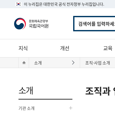
이 누리집은 대한민국 공식 전자정부 누리집입니다.
통
합
검
색
주
지식
개선
교육
메
뉴
현
Home
소개
조직·사업 소개
바로가기
재
위
치:
소개
조직과 
기관 소개