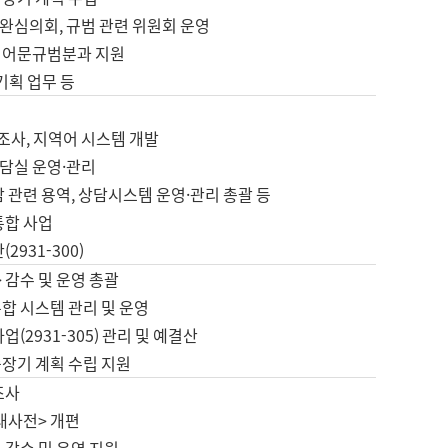
완심의회, 규범 관련 위원회 운영
 어문규범분과 지원
 기획 업무 등
업
 조사, 지역어 시스템 개발
담실 운영·관리
 관련 용역, 상담시스템 운영·관리 총괄 등
통합 사업
2931-300)
 감수 및 운영 총괄
합 시스템 관리 및 운영
업(2931-305) 관리 및 예결산
중장기 계획 수립 지원
조사
대사전> 개편