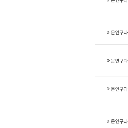
어문연구과
실
어
문
연
구
어문연구과
과
어
문
연
어문연구과
구
과
(사
전
어문연구과
팀)
언
어
정
보
어문연구과
과