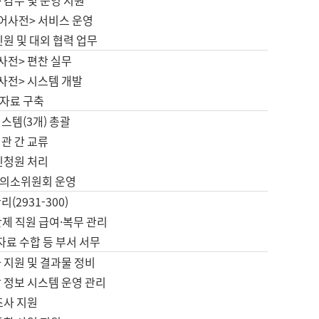
 감수 및 운영 지원
국어사전> 서비스 운영
민원 및 대외 협력 업무
사전> 편찬 실무
사전> 시스템 개발
자료 구축
스템(3개) 총괄
관 간 교류
민청원 처리
의소위원회 운영
(2931-300)
제 직원 급여·복무 관리
 자료 수합 등 부서 서무
 지원 및 결과물 정비
 정보 시스템 운영 관리
조사 지원