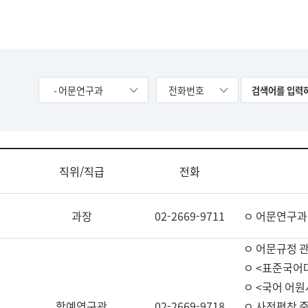
- 어문연구과
전화번호
직위/직급
전화
과장
02-2669-9711
ㅇ 어문연구과
ㅇ 어문규정 
ㅇ <표준국어
ㅇ <국어 어원
학예연구관
02-2669-9718
ㅇ 사전편찬 