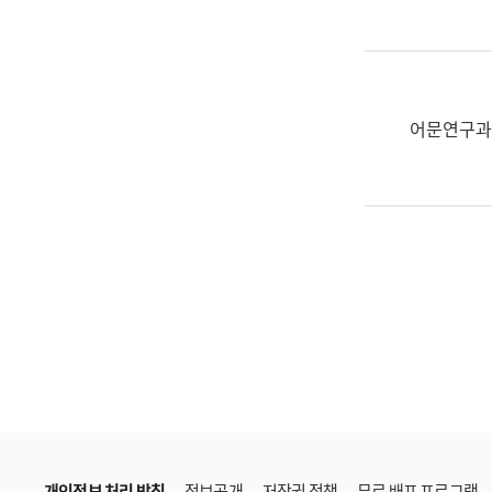
한
국
어
진
흥
어문연구과
과
수
어
점
자
진
흥
과
개인정보 처리 방침
정보공개
저작권 정책
무료 배포 프로그램