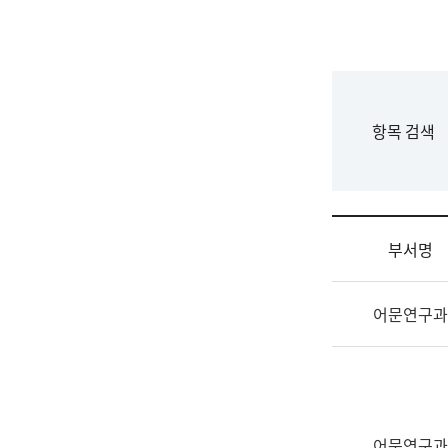
국
립
국
어
원
F
항목 검색
조
o
직
r
도
m
국
어
부서명
원
원
조
장
어문연구과
직
기
및
획
업
연
무
수
소
부
개
기
어문연구과