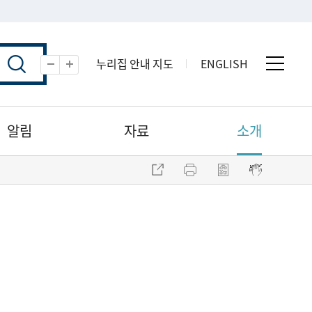
누리집 안내 지도
ENGLISH
전체 
축소
확대
알림
자료
소개
주소 복사
프린트
점자파일 내려받기
점자뷰어 보