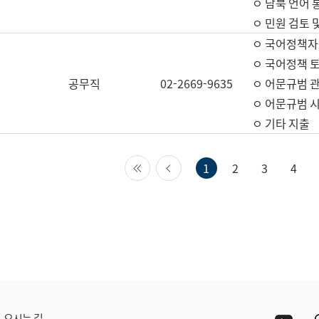
ㅇ 남북 언어 
ㅇ 민원 검토 
ㅇ 국어정책자
ㅇ 국어정책 
공무직
02-2669-9635
ㅇ 어문규범 
ㅇ 어문규범 
ㅇ 기타 지출
첫 페이지
이전 페이지
1
2
3
4
Yout
오시는 길