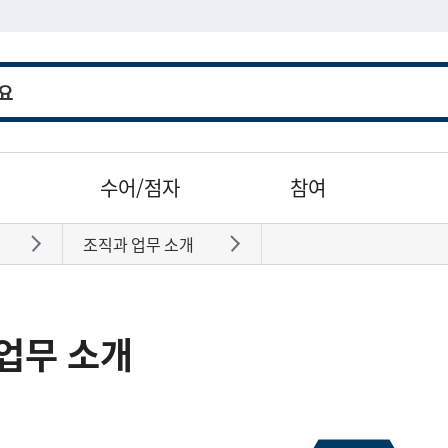
수어/점자
참여
조직과 업무 소개
바로가기
바로가기
업무 소개