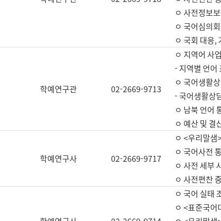
ㅇ 사전정보보
ㅇ 국어심의회
ㅇ 국회 대응,
ㅇ 지역어 사
- 지역별 언어
ㅇ 국어생활상
학예연구관
02-2669-9713
- 국어생활상담
ㅇ 남북 언어 
ㅇ 예산 및 결산(
ㅇ <우리말샘>
ㅇ 국어사전 통
학예연구사
02-2669-9717
ㅇ 사전 세부 사
ㅇ 사전편찬 
ㅇ 국어 실태 
ㅇ <표준국어