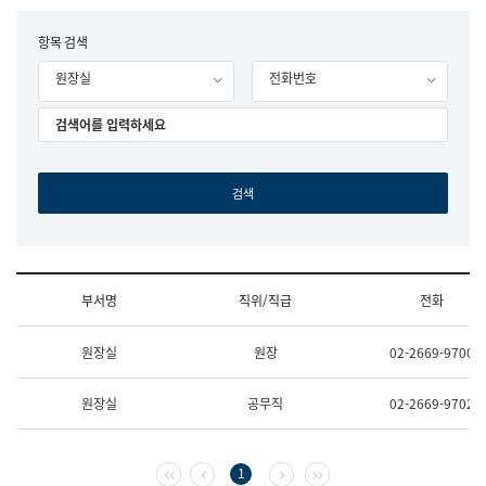
립
국
F
항목 검색
어
o
원
원장실
전화번호
r
조
m
직
도
국
어
원
원
장
기
획
연
수
부서명
직위/직급
전화
부
기
조
획
원장실
원장
02-2669-9700
직
운
및
영
업
과
원장실
공무직
02-2669-9702
무
공
소
공
개
언
(부
어
첫 페이지
이전 페이지
다음 페이지
마지막 페이지
1
서
과