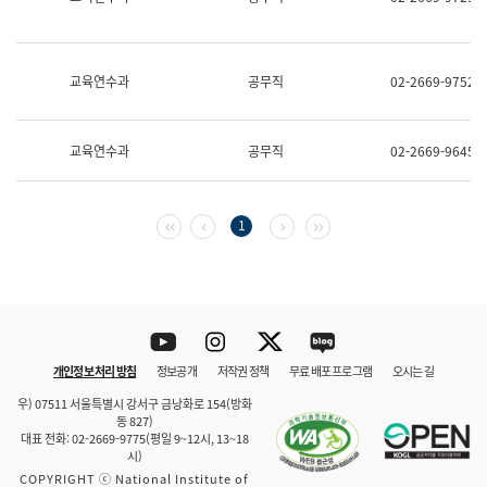
보
과
한
국
교육연수과
공무직
02-2669-9752
어
진
흥
과
교육연수과
공무직
02-2669-9645
수
어
점
자
첫 페이지
이전 페이지
다음 페이지
마지막 페이지
1
진
흥
과
Youtube
Instagram
Twitter
blog
개인정보 처리 방침
정보공개
저작권 정책
무료 배포 프로그램
오시는 길
바로 가기
문체부와 소속기관
우) 07511 서울특별시 강서구 금낭화로 154(방화
동 827)
대표 전화: 02-2669-9775(평일 9~12시, 13~18
시)
COPYRIGHT ⓒ National Institute of