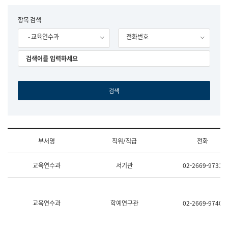
립
국
F
항목 검색
어
o
원
- 교육연수과
전화번호
r
조
m
직
도
국
어
원
원
장
기
획
연
수
부서명
직위/직급
전화
부
기
조
획
교육연수과
서기관
02-2669-9731
직
운
및
영
업
과
무
공
소
공
교육연수과
학예연구관
02-2669-9740
개
언
(부
어
서
과