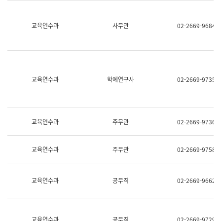
명,
교
직
육
위/
연
교육연수과
사무관
02-2669-9684
직
수
급,
과
전
어
화,
문
담
연
당
구
교육연수과
학예연구사
02-2669-9735
업
실
무)
어
문
연
구
교육연수과
주무관
02-2669-9736
과
어
문
교육연수과
주무관
02-2669-9758
연
구
과
(사
교육연수과
공무직
02-2669-9662
전
팀)
언
어
정
교육연수과
공무직
02-2669-9729