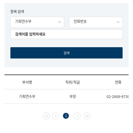
립
국
F
항목 검색
어
o
원
기획연수부
전화번호
r
조
m
직
도
국
어
원
원
장
기
획
연
수
부서명
직위/직급
전화
부
기
조
획
기획연수부
부장
02-2669-9730
직
운
및
영
업
과
무
공
첫 페이지
이전 페이지
다음 페이지
마지막 페이지
1
소
공
개
언
(부
어
서
과