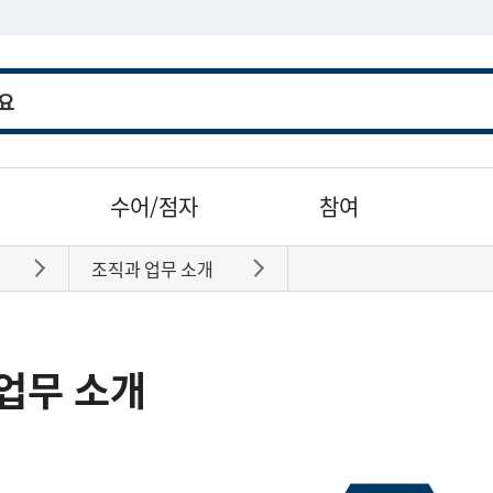
수어/점자
참여
조직과 업무 소개
바로가기
바로가기
업무 소개