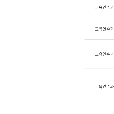
실
교육연수과
어
문
연
구
교육연수과
과
어
문
연
교육연수과
구
과
(사
전
팀)
교육연수과
언
어
정
보
과