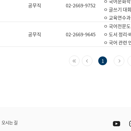
ㅇ 국어문화학
공무직
02-2669-9752
ㅇ 글쓰기 대회
ㅇ 교육연수과
ㅇ 국어전문도
공무직
02-2669-9645
ㅇ 도서 정리·
ㅇ 국어 관련
첫 페이지
이전 페이지
다
1
Yout
오시는 길