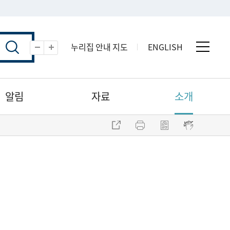
누리집 안내 지도
ENGLISH
전체 
축소
확대
알림
자료
소개
주소 복사
프린트
점자파일 내려받기
점자뷰어 보