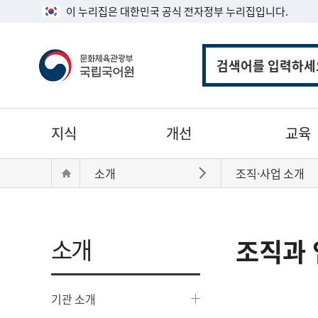
이 누리집은 대한민국 공식 전자정부 누리집입니다.
통
합
검
색
주
지식
개선
교육
메
뉴
현
Home
소개
조직·사업 소개
바로가기
재
위
치:
소개
조직과 
기관 소개