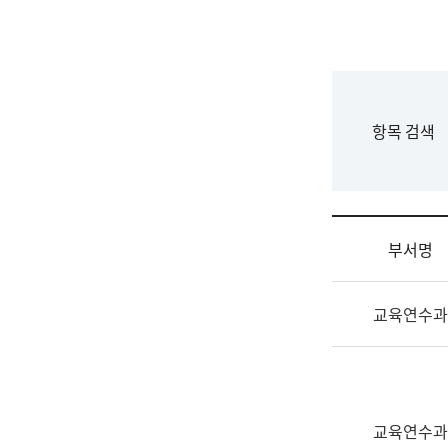
국
립
국
어
원
F
항목 검색
조
o
직
r
도
m
국
어
부서명
원
원
조
장
교육연수과
직
기
및
획
업
연
무
수
소
부
교육연수과
개
기