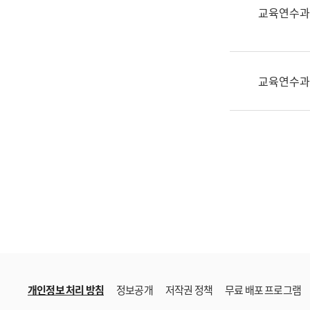
한
교육연수과
국
어
진
흥
교육연수과
과
수
어
점
자
진
흥
과
개인정보 처리 방침
정보공개
저작권 정책
무료 배포 프로그램