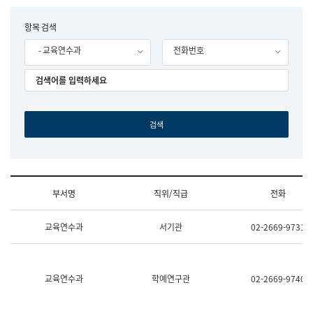
립
국
F
항목 검색
어
o
원
- 교육연수과
전화번호
r
조
m
직
도
국
어
원
원
장
기
획
연
수
부서명
직위/직급
전화
부
기
조
획
교육연수과
서기관
02-2669-9731
직
운
및
영
업
과
무
공
소
공
교육연수과
학예연구관
02-2669-9740
개
언
(부
어
서
과