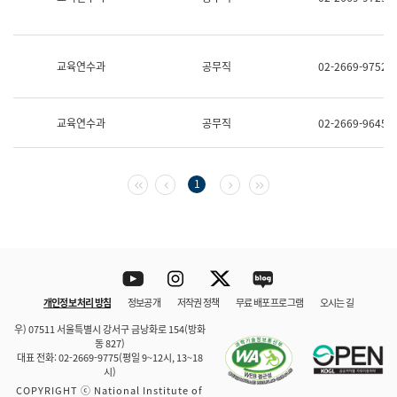
보
과
한
국
교육연수과
공무직
02-2669-9752
어
진
흥
과
교육연수과
공무직
02-2669-9645
수
어
점
자
첫 페이지
이전 페이지
다음 페이지
마지막 페이지
1
진
흥
과
Youtube
Instagram
Twitter
blog
개인정보 처리 방침
정보공개
저작권 정책
무료 배포 프로그램
오시는 길
바로 가기
문체부와 소속기관
우) 07511 서울특별시 강서구 금낭화로 154(방화
동 827)
대표 전화: 02-2669-9775(평일 9~12시, 13~18
시)
COPYRIGHT ⓒ National Institute of