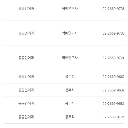
명,
교
공공언어과
학예연구사
02-2669-9738
직
육
위/
연
직
수
급,
과
전
어
공공언어과
학예연구사
02-2669-9733
화,
문
담
연
당
구
업
실
무)
어
공공언어과
학예연구사
02-2669-9724
문
연
구
과
공공언어과
공무직
02-2669-9667
어
문
연
공공언어과
공무직
02-2669-9639
구
과
(사
공공언어과
공무직
02-2669-9680
전
팀)
언
공공언어과
공무직
02-2669-9728
어
정