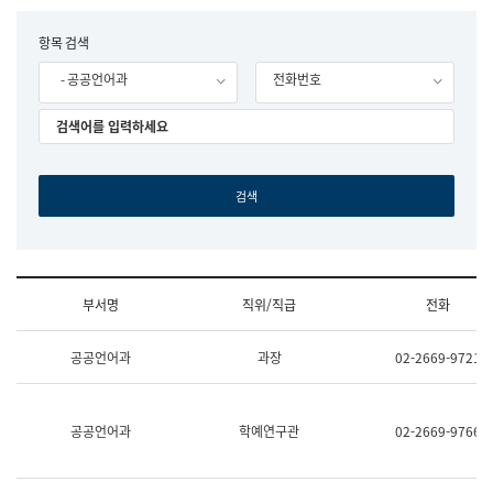
립
국
F
항목 검색
어
o
원
- 공공언어과
전화번호
r
조
m
직
도
국
어
원
원
장
기
획
연
수
부서명
직위/직급
전화
부
기
조
획
공공언어과
과장
02-2669-9721
직
운
및
영
업
과
무
공
공공언어과
학예연구관
02-2669-9766
소
공
개
언
(부
어
서
과