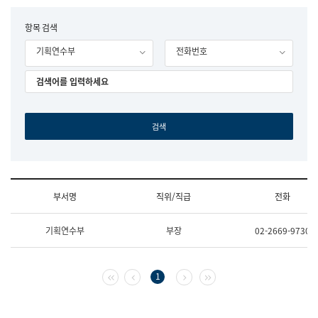
립
국
F
항목 검색
어
o
원
기획연수부
전화번호
r
조
m
직
도
국
어
원
원
장
기
획
연
수
부서명
직위/직급
전화
부
기
조
획
기획연수부
부장
02-2669-9730
직
운
및
영
업
과
무
공
첫 페이지
이전 페이지
다음 페이지
마지막 페이지
1
소
공
개
언
(부
어
서
과