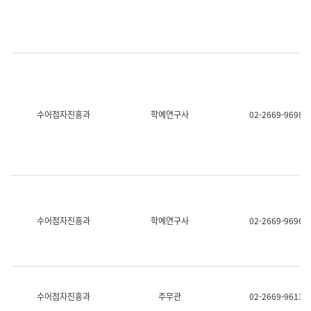
명,
교
직
육
위/
연
직
수
급,
과
전
어
화,
문
담
연
당
구
수어점자진흥과
학예연구사
02-2669-9698
업
실
무)
어
문
연
구
과
어
문
연
수어점자진흥과
학예연구사
02-2669-9696
구
과
(사
전
팀)
언
어
수어점자진흥과
주무관
02-2669-9613
정