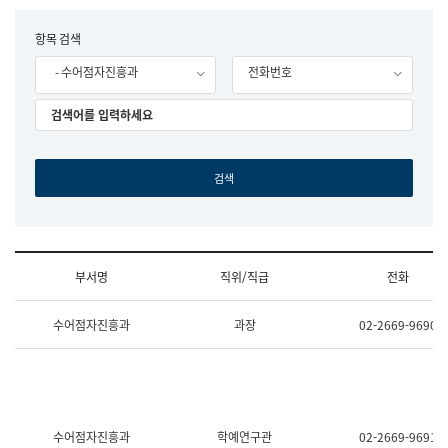
립
국
F
항목 검색
어
o
원
- 수어점자진흥과
전화번호
r
조
m
직
도
국
어
원
원
장
기
획
연
수
부서명
직위/직급
전화
부
기
조
획
수어점자진흥과
과장
02-2669-9690
직
운
및
영
업
과
무
공
소
공
개
언
(부
어
수어점자진흥과
학예연구관
02-2669-9691
서
과