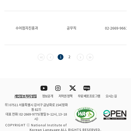
수어점자진흥과
공무직
02-2669-9661
첫 페이지
이전 페이지
다음 페이지
마지막 페이지
1
2
Youtube
Instagram
Twitter
blog
개인정보 처리 방침
정보공개
저작권 정책
무료 배포 프로그램
오시는 길
바로 가기
문체부와 소속기관
우) 07511 서울특별시 강서구 금낭화로 154(방화
동 827)
대표 전화: 02-2669-9775(평일 9~12시, 13~18
시)
COPYRIGHT ⓒ National Institute of
Korean Language ALL RIGHTS RESERVED.