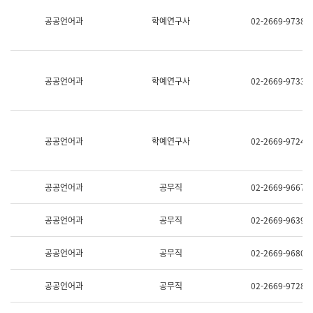
명,
교
공공언어과
학예연구사
02-2669-9738
직
육
위/
연
직
수
급,
과
전
어
공공언어과
학예연구사
02-2669-9733
화,
문
담
연
당
구
업
실
무)
어
공공언어과
학예연구사
02-2669-9724
문
연
구
과
공공언어과
공무직
02-2669-9667
어
문
연
공공언어과
공무직
02-2669-9639
구
과
(사
공공언어과
공무직
02-2669-9680
전
팀)
언
공공언어과
공무직
02-2669-9728
어
정