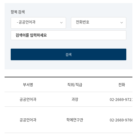
립
국
F
항목 검색
어
o
원
- 공공언어과
전화번호
r
조
m
직
도
국
어
원
원
장
기
획
연
수
부서명
직위/직급
전화
부
기
조
획
공공언어과
과장
02-2669-9721
직
운
및
영
업
과
무
공
공공언어과
학예연구관
02-2669-9766
소
공
개
언
(부
어
서
과