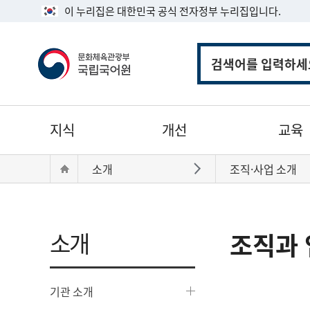
이 누리집은 대한민국 공식 전자정부 누리집입니다.
통
합
검
색
주
지식
개선
교육
메
뉴
현
Home
소개
조직·사업 소개
바로가기
재
위
치:
소개
조직과 
기관 소개