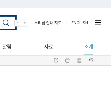
누리집 안내 지도
ENGLISH
전체 
축소
확대
알림
자료
소개
주소 복사
프린트
점자파일 내려받기
점자뷰어 보