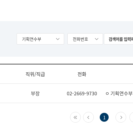
기획연수부
전화번호
직위/직급
전화
부장
02-2669-9730
ㅇ 기획연수부
첫 페이지
이전 페이지
다
1