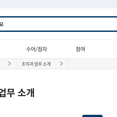
수어/점자
참여
조직과 업무 소개
바로가기
바로가기
업무 소개