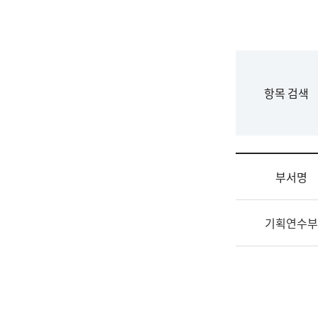
국
립
국
어
원
F
항목 검색
조
o
직
r
도
m
국
어
부서명
원
원
조
장
기획연수부
직
기
및
획
업
연
무
수
소
부
개
기