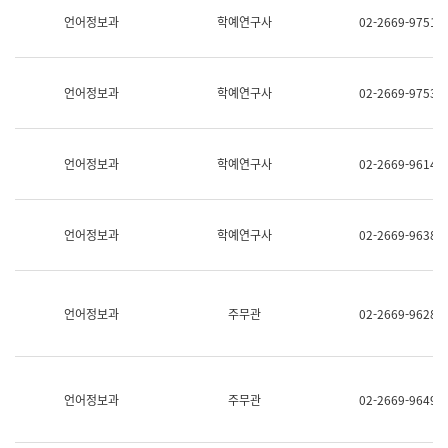
명,
교
언어정보과
학예연구사
02-2669-9751
직
육
위/
연
직
수
급,
과
언어정보과
학예연구사
02-2669-9753
전
어
화,
문
담
연
당
구
언어정보과
학예연구사
02-2669-9614
업
실
무)
어
문
연
언어정보과
학예연구사
02-2669-9638
구
과
어
문
연
언어정보과
주무관
02-2669-9628
구
과
(사
전
팀)
언어정보과
주무관
02-2669-9649
언
어
정