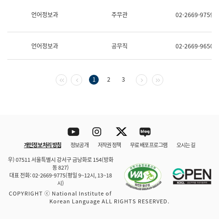
보
과
언어정보과
주무관
02-2669-9759
한
국
어
언어정보과
공무직
02-2669-9650
진
흥
과
수
첫 페이지
이전 페이지
다음 페이지
마지막 페이지
1
2
3
어
점
자
진
흥
과
Youtube
Instagram
Twitter
blog
개인정보 처리 방침
정보공개
저작권 정책
무료 배포 프로그램
오시는 길
바로 가기
문체부와 소속기관
우) 07511 서울특별시 강서구 금낭화로 154(방화
동 827)
대표 전화: 02-2669-9775(평일 9~12시, 13~18
시)
COPYRIGHT ⓒ National Institute of
Korean Language ALL RIGHTS RESERVED.