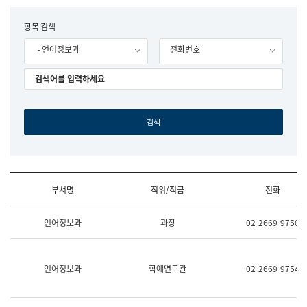
립
국
F
항목 검색
어
o
원
- 언어정보과
전화번호
r
조
m
직
도
국
어
원
원
장
기
획
연
수
부서명
직위/직급
전화
부
기
조
획
언어정보과
과장
02-2669-9750
직
운
및
영
업
과
무
공
언어정보과
학예연구관
02-2669-9754
소
공
개
언
(부
어
서
과