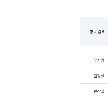
국
립
국
어
원
F
항목 검색
조
o
직
r
도
m
국
어
부서명
원
원
조
장
원장실
직
기
및
획
업
연
원장실
무
수
소
부
개
기