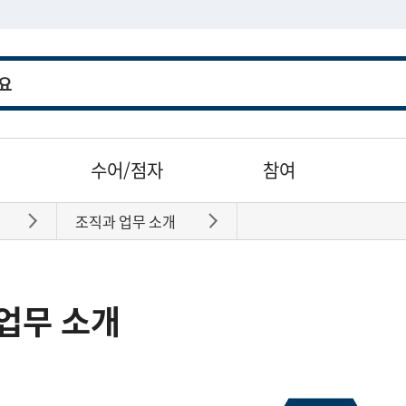
수어/점자
참여
조직과 업무 소개
바로가기
바로가기
업무 소개