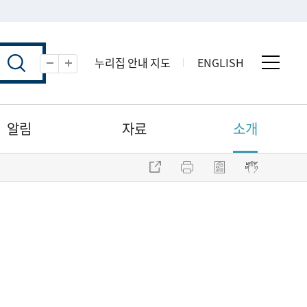
누리집 안내 지도
ENGLISH
전체 
축소
확대
알림
자료
소개
주소 복사
프린트
점자파일 내려받기
점자뷰어 보