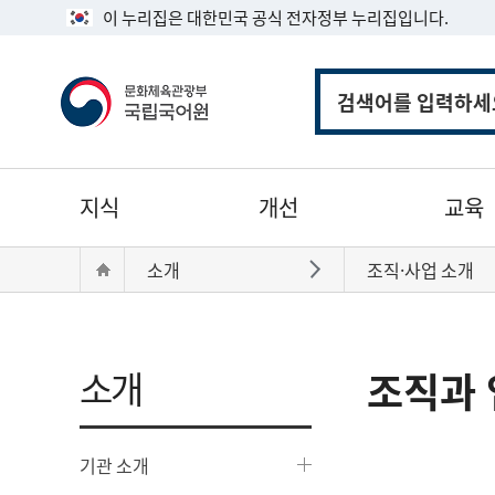
이 누리집은 대한민국 공식 전자정부 누리집입니다.
통
합
검
색
주
지식
개선
교육
메
뉴
현
Home
소개
조직·사업 소개
바로가기
재
위
치:
소개
조직과 
기관 소개