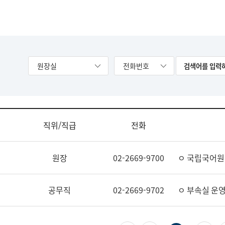
원장실
전화번호
직위/직급
전화
원장
02-2669-9700
ㅇ 국립국어원
공무직
02-2669-9702
ㅇ 부속실 운