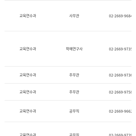
명,
교
직
육
위/
연
교육연수과
사무관
02-2669-9684
직
수
급,
과
전
어
화,
문
담
연
당
구
교육연수과
학예연구사
02-2669-9735
업
실
무)
어
문
연
구
교육연수과
주무관
02-2669-9736
과
어
문
교육연수과
주무관
02-2669-9758
연
구
과
(사
교육연수과
공무직
02-2669-9662
전
팀)
언
어
정
교육연수과
공무직
02-2669-9729