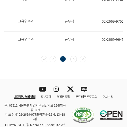
보
과
한
국
교육연수과
공무직
02-2669-9752
어
진
흥
과
교육연수과
공무직
02-2669-9645
수
어
점
자
첫 페이지
이전 페이지
다음 페이지
마지막 페이지
1
진
흥
과
Youtube
Instagram
Twitter
blog
개인정보 처리 방침
정보공개
저작권 정책
무료 배포 프로그램
오시는 길
바로 가기
문체부와 소속기관
우) 07511 서울특별시 강서구 금낭화로 154(방화
동 827)
대표 전화: 02-2669-9775(평일 9~12시, 13~18
시)
COPYRIGHT ⓒ National Institute of