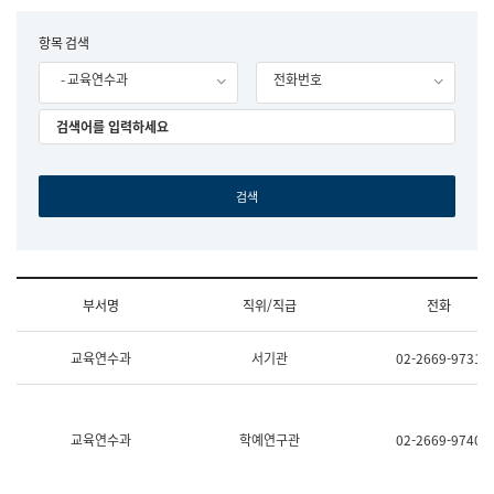
립
국
F
항목 검색
어
o
원
- 교육연수과
전화번호
r
조
m
직
도
국
어
원
원
장
기
획
연
수
부서명
직위/직급
전화
부
기
조
획
교육연수과
서기관
02-2669-9731
직
운
및
영
업
과
무
공
소
공
교육연수과
학예연구관
02-2669-9740
개
언
(부
어
서
과