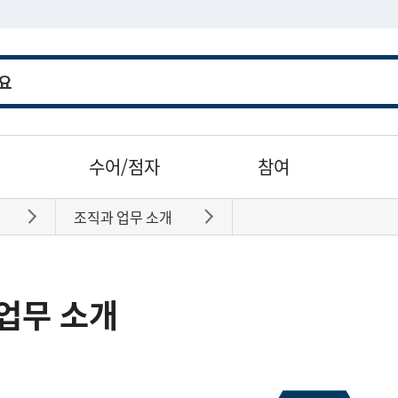
수어/점자
참여
조직과 업무 소개
바로가기
바로가기
업무 소개