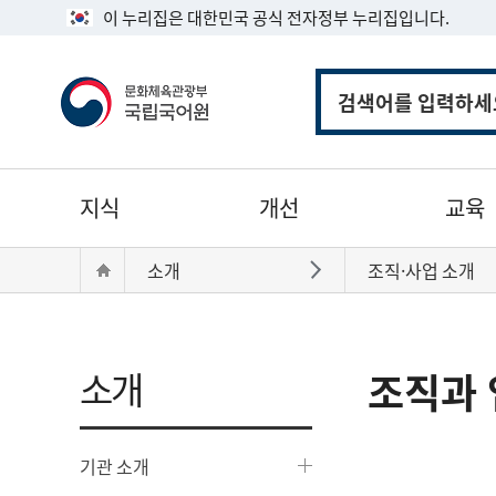
이 누리집은 대한민국 공식 전자정부 누리집입니다.
통
합
검
색
주
지식
개선
교육
메
뉴
현
Home
소개
조직·사업 소개
바로가기
재
위
치:
소개
조직과 
기관 소개