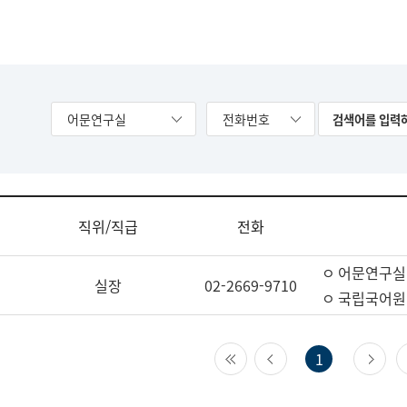
어문연구실
전화번호
직위/직급
전화
ㅇ 어문연구실
실장
02-2669-9710
ㅇ 국립국어원
첫 페이지
이전 페이지
다
1