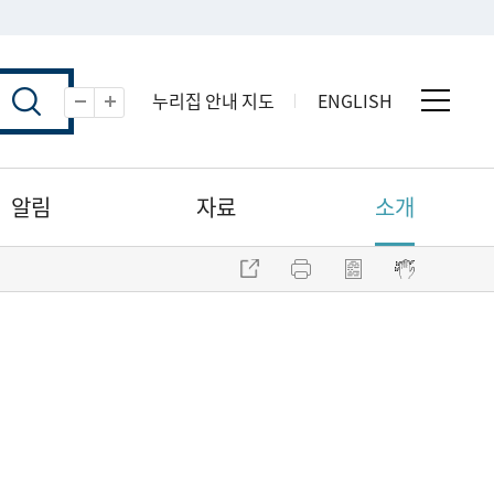
누리집 안내 지도
ENGLISH
전체 
축소
확대
알림
자료
소개
주소 복사
프린트
점자파일 내려받기
점자뷰어 보