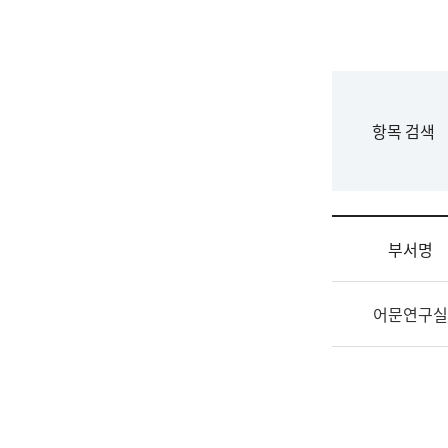
국
립
국
어
원
F
항목 검색
조
o
직
r
도
m
국
어
부서명
원
원
조
장
어문연구실
직
기
및
획
업
연
무
수
소
부
개
기