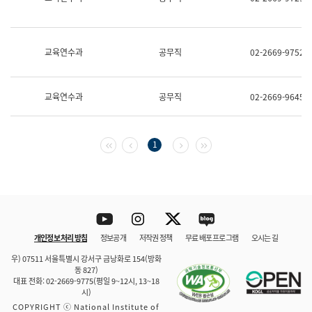
보
과
한
국
교육연수과
공무직
02-2669-9752
어
진
흥
과
교육연수과
공무직
02-2669-9645
수
어
점
자
첫 페이지
이전 페이지
다음 페이지
마지막 페이지
1
진
흥
과
Youtube
Instagram
Twitter
blog
개인정보 처리 방침
정보공개
저작권 정책
무료 배포 프로그램
오시는 길
바로 가기
문체부와 소속기관
우) 07511 서울특별시 강서구 금낭화로 154(방화
동 827)
대표 전화: 02-2669-9775(평일 9~12시, 13~18
시)
COPYRIGHT ⓒ National Institute of