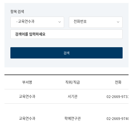
립
국
F
항목 검색
어
o
원
- 교육연수과
전화번호
r
조
m
직
도
국
어
원
원
장
기
획
연
수
부서명
직위/직급
전화
부
기
조
획
교육연수과
서기관
02-2669-9731
직
운
및
영
업
과
무
공
소
공
교육연수과
학예연구관
02-2669-9740
개
언
(부
어
서
과