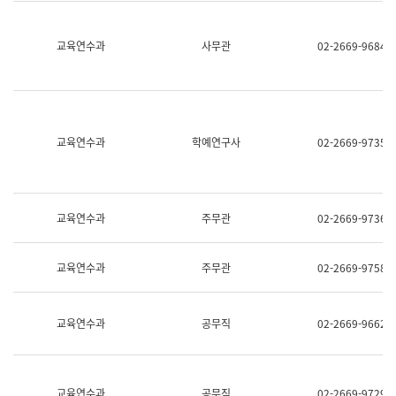
명,
교
직
육
위/
연
교육연수과
사무관
02-2669-9684
직
수
급,
과
전
어
화,
문
담
연
당
구
교육연수과
학예연구사
02-2669-9735
업
실
무)
어
문
연
구
교육연수과
주무관
02-2669-9736
과
어
문
교육연수과
주무관
02-2669-9758
연
구
과
(사
교육연수과
공무직
02-2669-9662
전
팀)
언
어
정
교육연수과
공무직
02-2669-9729