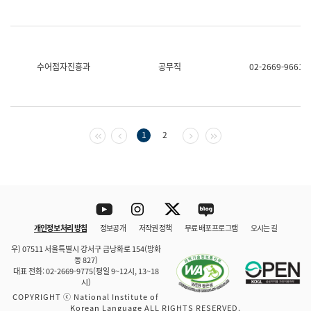
수어점자진흥과
공무직
02-2669-9661
첫 페이지
이전 페이지
다음 페이지
마지막 페이지
1
2
Youtube
Instagram
Twitter
blog
개인정보 처리 방침
정보공개
저작권 정책
무료 배포 프로그램
오시는 길
바로 가기
문체부와 소속기관
우) 07511 서울특별시 강서구 금낭화로 154(방화
동 827)
대표 전화: 02-2669-9775(평일 9~12시, 13~18
시)
COPYRIGHT ⓒ National Institute of
Korean Language ALL RIGHTS RESERVED.