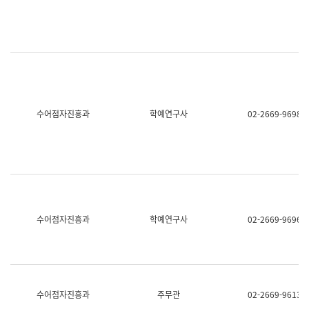
명,
교
직
육
위/
연
직
수
급,
과
전
어
화,
문
담
연
당
구
수어점자진흥과
학예연구사
02-2669-9698
업
실
무)
어
문
연
구
과
어
문
연
수어점자진흥과
학예연구사
02-2669-9696
구
과
(사
전
팀)
언
어
수어점자진흥과
주무관
02-2669-9613
정