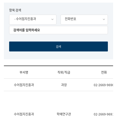
립
국
F
항목 검색
어
o
원
- 수어점자진흥과
전화번호
r
조
m
직
도
국
어
원
원
장
기
획
연
수
부서명
직위/직급
전화
부
기
조
획
수어점자진흥과
과장
02-2669-9690
직
운
및
영
업
과
무
공
소
공
개
언
(부
어
수어점자진흥과
학예연구관
02-2669-9691
서
과