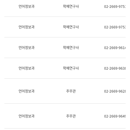
명,
교
언어정보과
학예연구사
02-2669-9751
직
육
위/
연
직
수
급,
과
언어정보과
학예연구사
02-2669-9753
전
어
화,
문
담
연
당
구
언어정보과
학예연구사
02-2669-9614
업
실
무)
어
문
연
언어정보과
학예연구사
02-2669-9638
구
과
어
문
연
언어정보과
주무관
02-2669-9628
구
과
(사
전
팀)
언어정보과
주무관
02-2669-9649
언
어
정