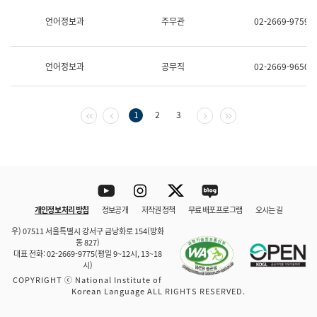
보
과
언어정보과
주무관
02-2669-9759
한
국
어
언어정보과
공무직
02-2669-9650
진
흥
과
수
첫 페이지
이전 페이지
다음 페이지
마지막 페이지
1
2
3
어
점
자
진
흥
과
Youtube
Instagram
Twitter
blog
개인정보 처리 방침
정보공개
저작권 정책
무료 배포 프로그램
오시는 길
바로 가기
문체부와 소속기관
우) 07511 서울특별시 강서구 금낭화로 154(방화
동 827)
대표 전화: 02-2669-9775(평일 9~12시, 13~18
시)
COPYRIGHT ⓒ National Institute of
Korean Language ALL RIGHTS RESERVED.