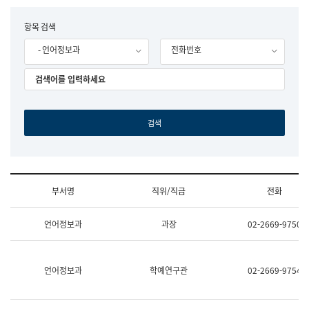
립
국
F
항목 검색
어
o
원
- 언어정보과
전화번호
r
조
m
직
도
국
어
원
원
장
기
획
연
수
부서명
직위/직급
전화
부
기
조
획
언어정보과
과장
02-2669-9750
직
운
및
영
업
과
무
공
언어정보과
학예연구관
02-2669-9754
소
공
개
언
(부
어
서
과