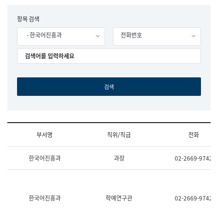
립
국
F
항목 검색
어
o
원
- 한국어진흥과
전화번호
r
조
m
직
도
국
어
원
원
장
기
획
연
수
부서명
직위/직급
전화
부
기
조
획
한국어진흥과
과장
02-2669-9742
직
운
및
영
업
과
무
공
소
공
한국어진흥과
학예연구관
02-2669-9742
개
언
(부
어
서
과