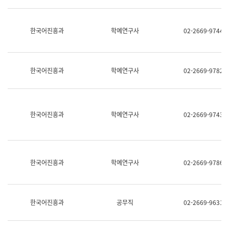
명,
교
직
육
위/
연
한국어진흥과
학예연구사
02-2669-9744
직
수
급,
과
전
어
화,
문
담
연
한국어진흥과
학예연구사
02-2669-9782
당
구
업
실
무)
어
문
연
한국어진흥과
학예연구사
02-2669-9743
구
과
어
문
연
한국어진흥과
학예연구사
02-2669-9786
구
과
(사
전
팀)
한국어진흥과
공무직
02-2669-9631
언
어
정