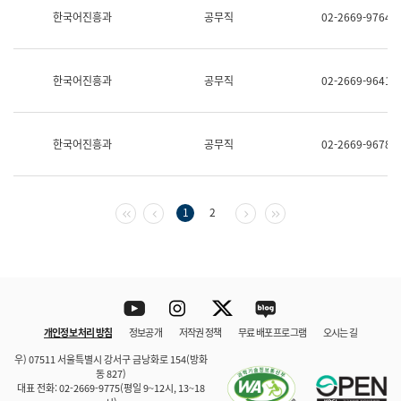
보
한국어진흥과
공무직
02-2669-9764
과
한
국
어
한국어진흥과
공무직
02-2669-9641
진
흥
과
수
한국어진흥과
공무직
02-2669-9678
어
점
자
진
흥
첫 페이지
이전 페이지
다음 페이지
마지막 페이지
1
2
과
Youtube
Instagram
Twitter
blog
개인정보 처리 방침
정보공개
저작권 정책
무료 배포 프로그램
오시는 길
바로 가기
문체부와 소속기관
우) 07511 서울특별시 강서구 금낭화로 154(방화
동 827)
대표 전화: 02-2669-9775(평일 9~12시, 13~18